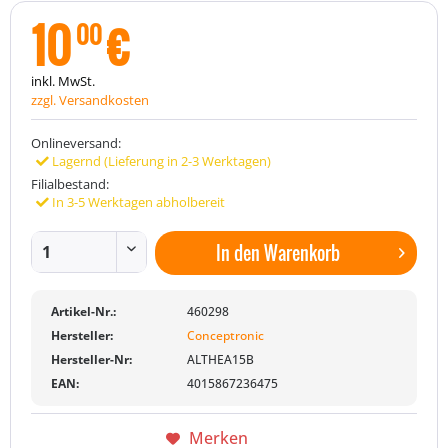
10
€
00
inkl. MwSt.
zzgl. Versandkosten
Onlineversand:
Lagernd (Lieferung in 2-3 Werktagen)
Filialbestand:
In 3-5 Werktagen abholbereit
In den
Warenkorb
Artikel-Nr.:
460298
Hersteller:
Conceptronic
Hersteller-Nr:
ALTHEA15B
EAN:
4015867236475
Merken