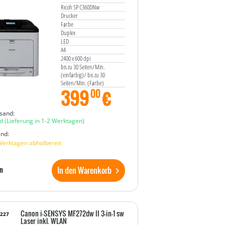
Ricoh SP C360DNw
Drucker
Farbe
Duplex
LED
A4
2400 x 600 dpi
bis zu 30 Seiten/Min.
(einfarbig)/ bis zu 30
Seiten/Min. (Farbe)
399
€
Kapazität: 350 Blätter
00
USB 2.0, Gigabit LAN, Wi-
Fi(n), USB 2.0-Host
sand:
d
(Lieferung in 1-2 Werktagen)
and:
Werktagen abholbereit
In den Warenkorb
n
Canon i-SENSYS MF272dw II 3-in-1 sw
6227
Laser inkl. WLAN