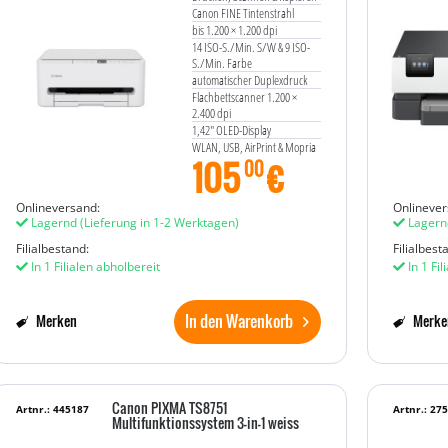
Canon FINE Tintenstrahl
bis 1.200 × 1.200 dpi
14 ISO-S./Min. S/W & 9 ISO-
S./Min. Farbe
automatischer Duplexdruck
Flachbettscanner 1.200 ×
2.400 dpi
1,42" OLED-Display
WLAN, USB, AirPrint & Mopria
105
€
00
Onlineversand:
Onlinever
Lagernd
(Lieferung in 1-2 Werktagen)
Lagern
Filialbestand:
Filialbest
In 1 Filialen abholbereit
In 1 Fil
In den Warenkorb
Merken
Merke
Canon PIXMA TS8751
Artnr.: 445187
Artnr.: 27
Multifunktionssystem 3-in-1 weiss