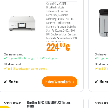
Canon PIXMA TS8751.
Drucktechnologie:
Tintenstrahl, Drucken:
Farbdruck, Maximale
Auflösung: 4800 x 1200 DPI.
Kopieren: Farbkopieren.
Scannen: Farbscan, Optische
Scan-Auflösung: 2400 x 4800
DPI. Duplexfunktion: Drucken.
Maximale Papiergröße der ISO
A-Serie: A4. WLAN.
224
€
00
Produktfarbe: Weiß
Onlineversand:
Onlinever
Lagernd
(Lieferung in 1-2 Werktagen)
Lagern
Filialbestand:
Filialbest
In 3-5 Werktagen abholbereit
In 3-5 
In den Warenkorb
Merken
Merke
Brother MFC-J6975DW A3 Tinten-
Artnr.: 599334
Artnr.: 59
Multi