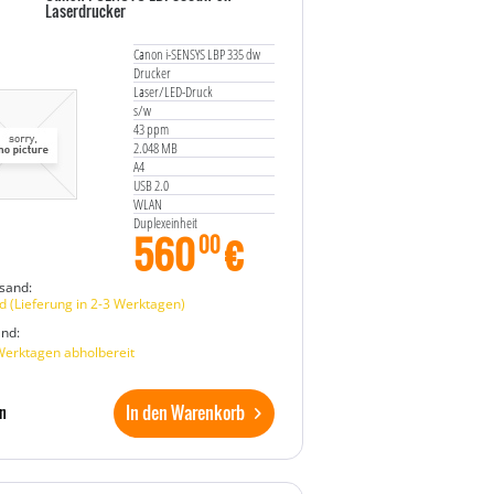
Laserdrucker
Canon i-SENSYS LBP 335 dw
Drucker
Laser/LED-Druck
s/w
43 ppm
2.048 MB
A4
USB 2.0
WLAN
Duplexeinheit
560
€
00
sand:
 (Lieferung in 2-3 Werktagen)
and:
Werktagen abholbereit
In den Warenkorb
n