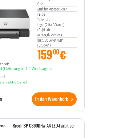
One
Multifunktionsdrucker
Farbe
Tintenstrahl
Legal (216 x 356 mm)
(Original)
A4/Legal (Medien)
bis zu 20 Seiten/Min.
(Drucken)
159
€
250 Blatt
00
USB 2.0, LAN, USB 2.0-Host,
Wi-Fi(ac), Bluetooth
sand:
Cement
d
(Lieferung in 1-2 Werktagen)
and:
ialen abholbereit
In den Warenkorb
n
Ricoh SP C360DNw A4 LED-Farblaser
5388