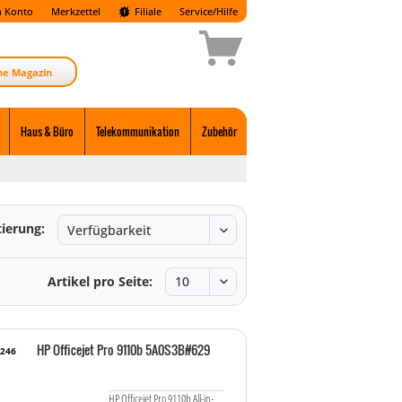
 Konto
Merkzettel
Filiale
Service/Hilfe
ne Magazin
Haus & Büro
Telekommunikation
Zubehör
tierung:
Artikel pro Seite:
HP Officejet Pro 9110b 5A0S3B#629
0246
HP Officejet Pro 9110b All-in-