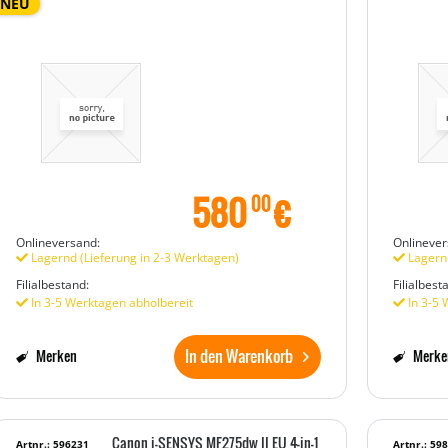
NEU
580
€
00
Onlineversand:
Onlinever
Lagernd (Lieferung in 2-3 Werktagen)
Lagernd
Filialbestand:
Filialbest
In 3-5 Werktagen abholbereit
In 3-5 
In den Warenkorb
Merken
Merke
Canon i-SENSYS MF275dw II EU 4-in-1
Artnr.: 596231
Artnr.: 59