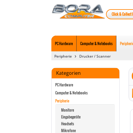
Click & Collect 
PC Hardware
Computer & Notebooks
Peripheri
Peripherie
Drucker / Scanner
Kategorien
PC Hardware
Computer & Notebooks
Peripherie
Monitore
Eingabegeräte
Headsets
Mikrofone