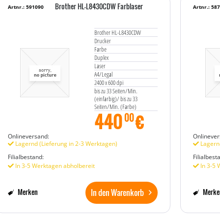
Brother HL-L8430CDW Farblaser
Artnr.: 591090
Artnr.: 58
Brother HL-L8430CDW
Drucker
Farbe
Duplex
Laser
A4/Legal
2400 x 600 dpi
bis zu 33 Seiten/Min.
(einfarbig)/ bis zu 33
Seiten/Min. (Farbe)
440
€
Kapazität: 450 Blätter
00
USB 2.0, Gigabit LAN, Wi-
Fi(n), USB-Host, NFC
Onlineversand:
Onlinever
Lagernd (Lieferung in 2-3 Werktagen)
Lagernd
Filialbestand:
Filialbest
In 3-5 Werktagen abholbereit
In 3-5 
In den Warenkorb
Merken
Merke