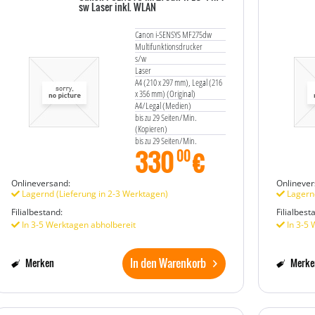
sw Laser inkl. WLAN
Canon i-SENSYS MF275dw
Multifunktionsdrucker
s/w
Laser
A4 (210 x 297 mm), Legal (216
x 356 mm) (Original)
A4/Legal (Medien)
bis zu 29 Seiten/Min.
(Kopieren)
bis zu 29 Seiten/Min.
330
€
(Drucken)
00
250 Blatt
33.6 Kbps
Onlineversand:
Onlinever
USB 2.0, LAN, Wi-Fi(n)
Lagernd (Lieferung in 2-3 Werktagen)
Lagernd
Filialbestand:
Filialbest
In 3-5 Werktagen abholbereit
In 3-5 
In den Warenkorb
Merken
Merke