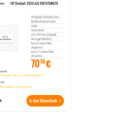
HP Deskjet 2920 AiO 89F97B#629
7761
HP Deskjet 2920 All-in-One
Multifunktionsdrucker
Farbe
Tintenstrahl
216 x 297 mm (Original)
A4/Legal (Medien)
bis zu 6 Seiten/Min.
(Kopieren)
bis zu 7.5 Seiten/Min.
(Drucken)
70
€
60 Blatt
50
USB 2.0, Wi-Fi(n)
Zement
sand:
 (Lieferung in 2-3 Werktagen)
and:
Werktagen abholbereit
In den Warenkorb
n