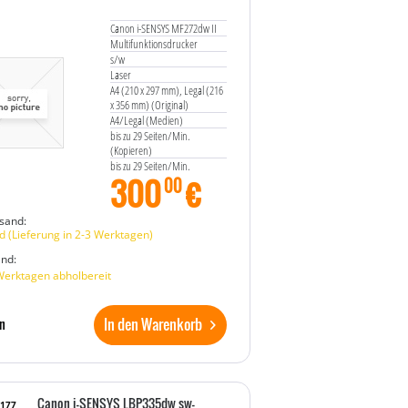
Canon i-SENSYS MF272dw II
Multifunktionsdrucker
s/w
Laser
A4 (210 x 297 mm), Legal (216
x 356 mm) (Original)
A4/Legal (Medien)
bis zu 29 Seiten/Min.
(Kopieren)
bis zu 29 Seiten/Min.
300
€
(Drucken)
00
250 Blatt
USB 2.0, LAN, Wi-Fi(n)
sand:
 (Lieferung in 2-3 Werktagen)
and:
Werktagen abholbereit
In den Warenkorb
n
Canon i-SENSYS LBP335dw sw-
8177