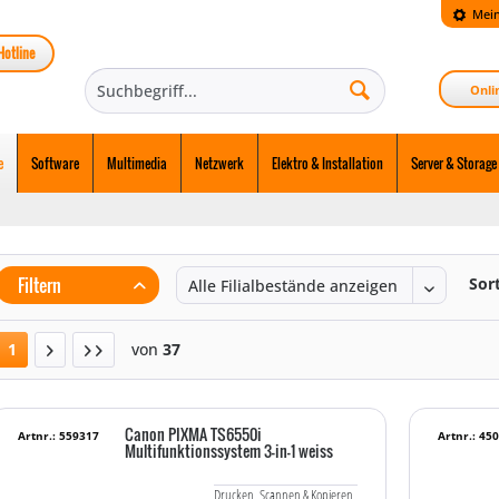
Mein
Hotline
Onli
e
Software
Multimedia
Netzwerk
Elektro & Installation
Server & Storage
Filtern
Sor
1
von
37
Canon PIXMA TS6550i
Artnr.: 559317
Artnr.: 45
Multifunktionssystem 3-in-1 weiss
Drucken, Scannen & Kopieren