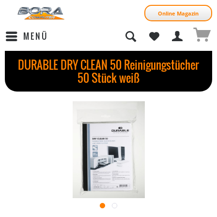
Online Magazin
MENÜ
DURABLE DRY CLEAN 50 Reinigungstücher
50 Stück weiß