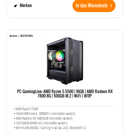
In den Warenkorb
Merken
Artnr.: 8310704
PC GamingLine: AMD Ryzen 5 5500 | 16GB | AMD Radeon RX
7600 8G | 500GB M.2 | WiFi | W11P
• AMD Ryzen 5 5500
• 16GB DDR4 mind. 3000MT/s (Hersteller variiert)
• AMD Radeon RX 7600 8GB (Hersteller variiert)
• SSD 500GB NVME M.2 (Hersteller variiert)
• Wi-Fi 6 (WLAN 802.11a/​b/​g/​n/​ac/​ax, 2x2), Bluetooth 5.2