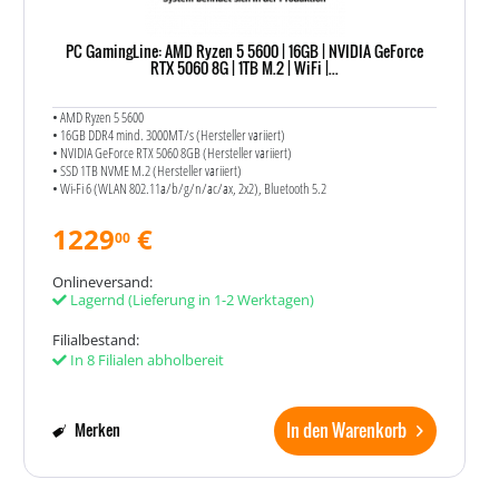
PC GamingLine: AMD Ryzen 5 5600 | 16GB | NVIDIA GeForce
RTX 5060 8G | 1TB M.2 | WiFi |...
• AMD Ryzen 5 5600
• 16GB DDR4 mind. 3000MT/s (Hersteller variiert)
• NVIDIA GeForce RTX 5060 8GB (Hersteller variiert)
• SSD 1TB NVME M.2 (Hersteller variiert)
• Wi-Fi 6 (WLAN 802.11a/​b/​g/​n/​ac/​ax, 2x2), Bluetooth 5.2
1229
€
00
Onlineversand:
Lagernd
(Lieferung in 1-2 Werktagen)
Filialbestand:
In 8 Filialen abholbereit
In den Warenkorb
Merken