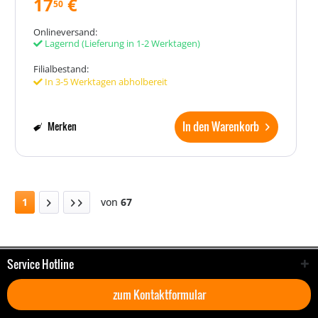
17
€
50
Onlineversand:
Lagernd
(Lieferung in 1-2 Werktagen)
Filialbestand:
In 3-5 Werktagen abholbereit
In den Warenkorb
Merken
1
von
67
Service Hotline
zum Kontaktformular