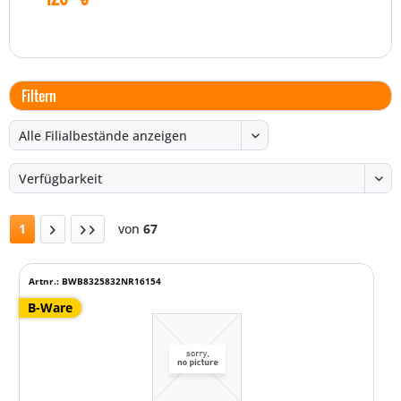
Filtern
1
von
67
Artnr.: BWB8325832NR16154
B-Ware