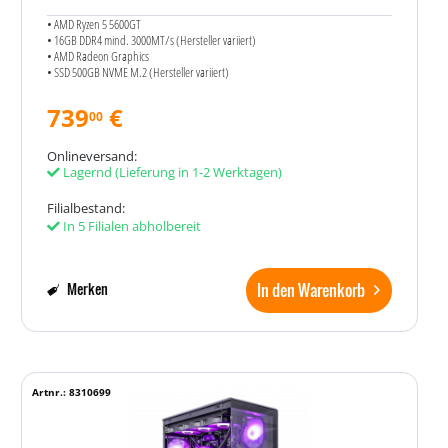
• AMD Ryzen 5 5600GT
• 16GB DDR4 mind. 3000MT/s (Hersteller variiert)
• AMD Radeon Graphics
• SSD 500GB NVME M.2 (Hersteller variiert)
739
€
00
Onlineversand:
Lagernd
(Lieferung in 1-2 Werktagen)
Filialbestand:
In 5 Filialen abholbereit
In den Warenkorb
Merken
Artnr.: 8310699