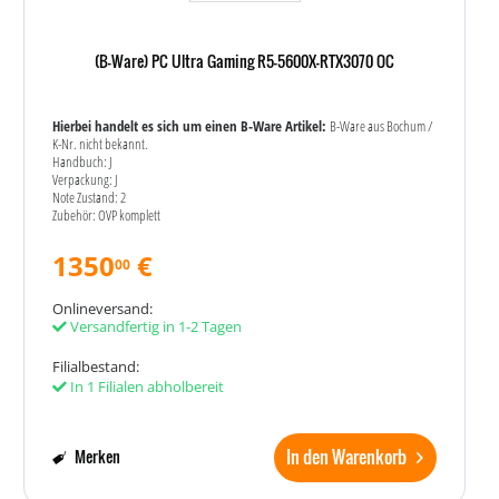
(B-Ware) PC Ultra Gaming R5-5600X-RTX3070 OC
Hierbei handelt es sich um einen B-Ware Artikel:
B-Ware aus Bochum /
K-Nr. nicht bekannt.
Handbuch: J
Verpackung: J
Note Zustand: 2
Zubehör: OVP komplett
1350
€
00
Onlineversand:
Versandfertig in 1-2 Tagen
Filialbestand:
In 1 Filialen abholbereit
In den Warenkorb
Merken