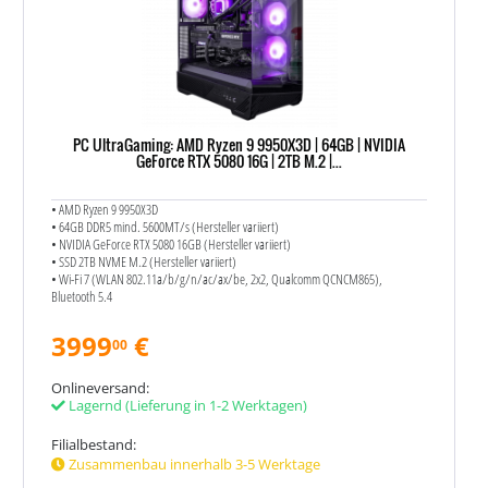
PC UltraGaming: AMD Ryzen 9 9950X3D | 64GB | NVIDIA
GeForce RTX 5080 16G | 2TB M.2 |...
• AMD Ryzen 9 9950X3D
• 64GB DDR5 mind. 5600MT/s (Hersteller variiert)
• NVIDIA GeForce RTX 5080 16GB (Hersteller variiert)
• SSD 2TB NVME M.2 (Hersteller variiert)
• Wi-Fi 7 (WLAN 802.11a/​b/​g/​n/​ac/​ax/​be, 2x2, Qualcomm QCNCM865),
Bluetooth 5.4
3999
€
00
Onlineversand:
Lagernd
(Lieferung in 1-2 Werktagen)
Filialbestand:
Zusammenbau innerhalb 3-5 Werktage