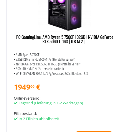
PC GamingLine: AMD Ryzen 5 7500F | 32GB | NVIDIA GeForce
RTX 5060 TI 16G | 1TB M.2 |...
• AMD Ryzen 5 7500F
• 32GB DDR5 mind. 5600MT/s (Hersteller variiert)
• NVIDIA GeForce RTX 5060 TI 16GB (Hersteller variiert)
• SSD 1TB NVME M.2 (Hersteller variiert)
• Wi-Fi 6E (WLAN 802.11a/​b/​g/​n/​ac/​ax, 2x2), Bluetooth 5.3
1949
€
00
Onlineversand:
Lagernd
(Lieferung in 1-2 Werktagen)
Filialbestand:
In 2 Filialen abholbereit