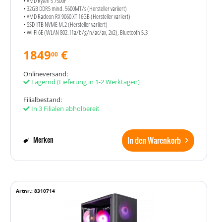
• AMD Ryzen 5 7500F
• 32GB DDR5 mind. 5600MT/s (Hersteller variiert)
• AMD Radeon RX 9060 XT 16GB (Hersteller variiert)
• SSD 1TB NVME M.2 (Hersteller variiert)
• Wi-Fi 6E (WLAN 802.11a/​b/​g/​n/​ac/​ax, 2x2), Bluetooth 5.3
1849
€
00
Onlineversand:
Lagernd
(Lieferung in 1-2 Werktagen)
Filialbestand:
In 3 Filialen abholbereit
In den Warenkorb
Merken
Artnr.: 8310714