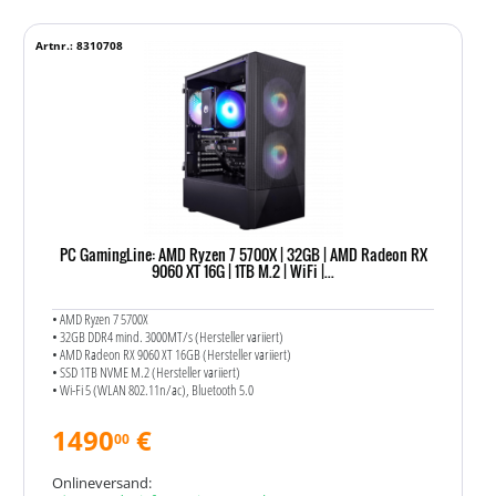
Artnr.: 8310708
PC GamingLine: AMD Ryzen 7 5700X | 32GB | AMD Radeon RX
9060 XT 16G | 1TB M.2 | WiFi |...
• AMD Ryzen 7 5700X
• 32GB DDR4 mind. 3000MT/s (Hersteller variiert)
• AMD Radeon RX 9060 XT 16GB (Hersteller variiert)
• SSD 1TB NVME M.2 (Hersteller variiert)
• Wi-Fi 5 (WLAN 802.11n/​ac), Bluetooth 5.0
1490
€
00
Onlineversand: