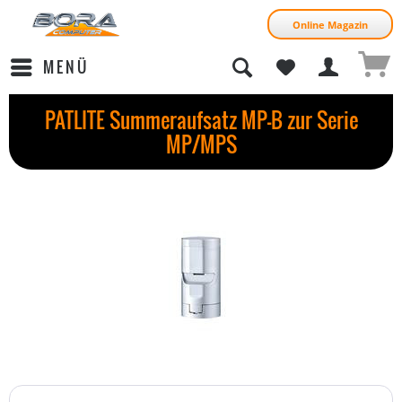
Online Magazin
MENÜ
PATLITE Summeraufsatz MP-B zur Serie
MP/MPS