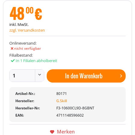
48
€
00
inkl. MwSt.
zzgl. Versandkosten
Onlineversand:
nicht verfügbar
Filialbestand:
In 1 Filialen abholbereit
In den
Warenkorb
Artikel-Nr.:
80171
Hersteller:
G.Skill
Hersteller-Nr:
F3-10600CL9D-8GBNT
EAN:
4711148596602
Merken