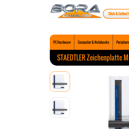
Click & Collect 
PC Hardware
Computer & Notebooks
Peripheri
STAEDTLER Zeichenplatte M