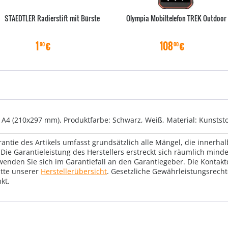
STAEDTLER Radierstift mit Bürste
Olympia Mobiltelefon TREK Outdoor
1
€
108
€
90
00
 A4 (210x297 mm), Produktfarbe: Schwarz, Weiß, Material: Kunststo
rantie des Artikels umfasst grundsätzlich alle Mängel, die innerha
Die Garantieleistung des Herstellers erstreckt sich räumlich mind
wenden Sie sich im Garantiefall an den Garantiegeber. Die Konta
tte unserer
Herstellerübersicht
. Gesetzliche Gewährleistungsrech
kt.