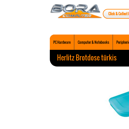
Click & Collect 
PC Hardware
Computer & Notebooks
Peripheri
Herlitz Brotdose türkis