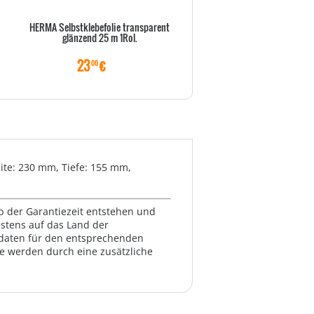
HERMA Selbstklebefolie transparent
HERMA Selbstklebefolie tran
glänzend 25 m 1Rol.
glänzend 15 m 1Rol.
23
€
12
€
00
50
eite: 230 mm, Tiefe: 155 mm,
lb der Garantiezeit entstehen und
estens auf das Land der
ktdaten für den entsprechenden
te werden durch eine zusätzliche