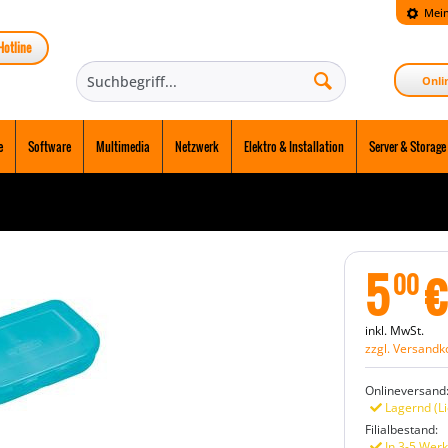
Mein
Hotline
Onli
e
Software
Multimedia
Netzwerk
Elektro & Installation
Server & Storage
5
€
00
inkl. MwSt.
zzgl. Versandk
Onlineversand
Lagernd (Li
Filialbestand:
In 3-5 Werk