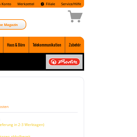
 Konto
Merkzettel
Filiale
Service/Hilfe
ne Magazin
Haus & Büro
Telekommunikation
Zubehör
osten
:
eferung in 2-3 Werktagen)
tagen abholbereit