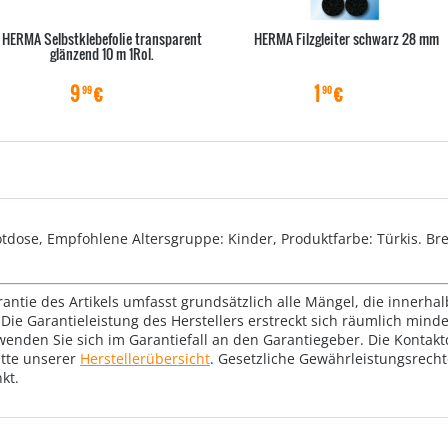
HERMA Selbstklebefolie transparent
HERMA Filzgleiter schwarz 28 mm
glänzend 10 m 1Rol.
9
€
1
€
99
90
otdose, Empfohlene Altersgruppe: Kinder, Produktfarbe: Türkis. Br
rantie des Artikels umfasst grundsätzlich alle Mängel, die innerha
Die Garantieleistung des Herstellers erstreckt sich räumlich mind
wenden Sie sich im Garantiefall an den Garantiegeber. Die Konta
tte unserer
Herstellerübersicht
. Gesetzliche Gewährleistungsrech
kt.