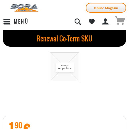
Online Magazin
MENÜ
Renewal Co-Term SKU
1
€
90