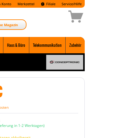
 Konto
Merkzettel
Filiale
Service/Hilfe
ne Magazin
Haus & Büro
Telekommunikation
Zubehör
€
osten
:
ieferung in 1-2 Werktagen)
tagen abholbereit