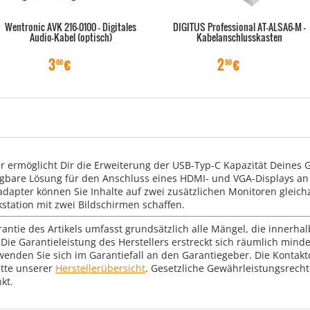
Wentronic AVK 216-0100 - Digitales
DIGITUS Professional AT-ALSA6-M -
Audio-Kabel (optisch)
Kabelanschlusskasten
3
€
2
€
00
90
r ermöglicht Dir die Erweiterung der USB-Typ-C Kapazität Deines
tragbare Lösung für den Anschluss eines HDMI- und VGA-Displays a
apter können Sie Inhalte auf zwei zusätzlichen Monitoren gleichze
station mit zwei Bildschirmen schaffen.
rantie des Artikels umfasst grundsätzlich alle Mängel, die innerha
Die Garantieleistung des Herstellers erstreckt sich räumlich mind
wenden Sie sich im Garantiefall an den Garantiegeber. Die Konta
tte unserer
Herstellerübersicht
. Gesetzliche Gewährleistungsrech
kt.