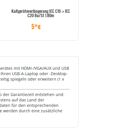
Kaltgeräteverlängerung IEC C19 -> IEC
Goobay NK 100 S-100 1m sc
C20 Bu/St 1.80m
Netzkabel AC Buchse> - Kab
Strom/Netzteil
5
€
6
€
95
99
 Gerätes mit HDMI-/VGA/AUX und USB
n Ihren USB-A-Laptop oder -Desktop-
itig spiegeln oder erweitern (1 x
lb der Garantiezeit entstehen und
estens auf das Land der
ktdaten für den entsprechenden
te werden durch eine zusätzliche