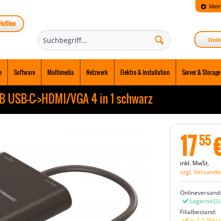
Mein
Hotline
Onli
e
Software
Multimedia
Netzwerk
Elektro & Installation
Server & Storage
 USB-C->HDMI/VGA 4 in 1 schwarz
17
55
inkl. MwSt.
zzgl. Versandk
Onlineversand
Lagernd
(L
Filialbestand:
In 3-5 Werk