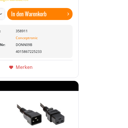
In den
Warenkorb
:
358911
Conceptronic
-Nr:
DONN09B
4015867225233
Merken