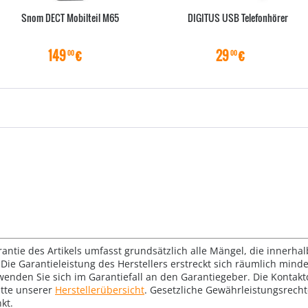
Snom DECT Mobilteil M65
DIGITUS USB Telefonhörer
149
€
29
€
00
00
rantie des Artikels umfasst grundsätzlich alle Mängel, die innerha
Die Garantieleistung des Herstellers erstreckt sich räumlich mind
wenden Sie sich im Garantiefall an den Garantiegeber. Die Konta
tte unserer
Herstellerübersicht
. Gesetzliche Gewährleistungsrech
kt.