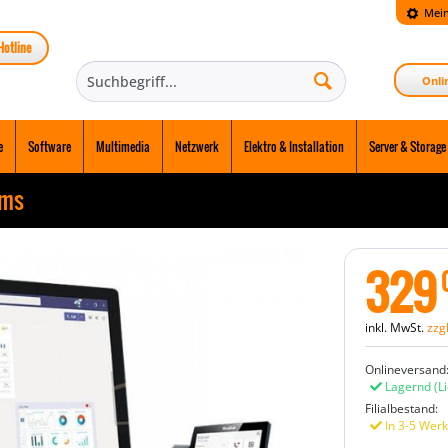
Mein
Hotline
Onli
e
Software
Multimedia
Netzwerk
Elektro & Installation
Server & Storage
ams
329
inkl. MwSt.
zzg
Onlineversand
Lagernd
(L
Filialbestand:
In 3-5 Werk