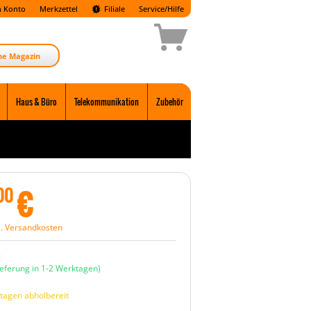
 Konto
Merkzettel
Filiale
Service/Hilfe
ne Magazin
Haus & Büro
Telekommunikation
Zubehör
€
00
l. Versandkosten
:
ieferung in 1-2 Werktagen)
tagen abholbereit