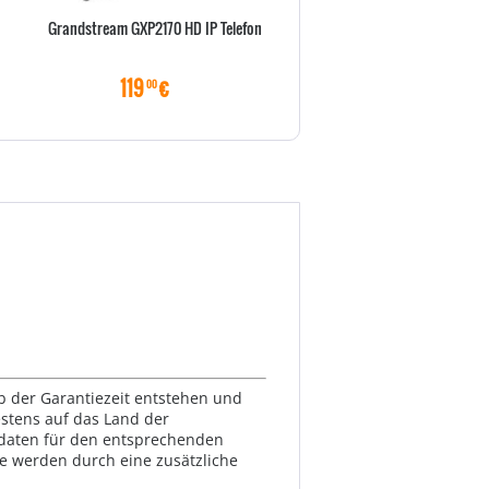
Grandstream GXP2170 HD IP Telefon
Grandstream WP820 Wifi H
119
€
149
€
00
00
lb der Garantiezeit entstehen und
estens auf das Land der
ktdaten für den entsprechenden
te werden durch eine zusätzliche