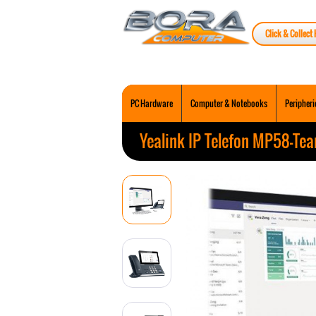
Click & Collect 
PC Hardware
Computer & Notebooks
Peripheri
Yealink IP Telefon MP58-Te