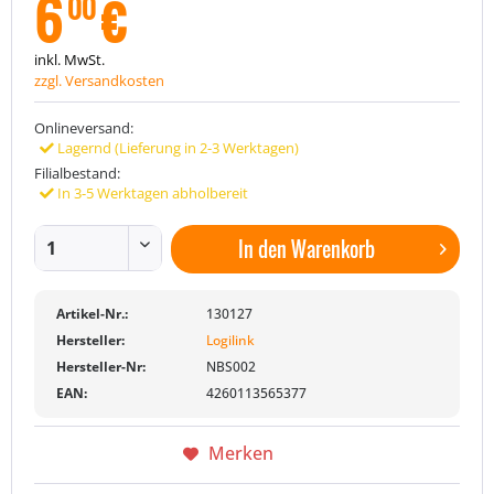
6
€
00
inkl. MwSt.
zzgl. Versandkosten
Onlineversand:
Lagernd (Lieferung in 2-3 Werktagen)
Filialbestand:
In 3-5 Werktagen abholbereit
In den
Warenkorb
Artikel-Nr.:
130127
Hersteller:
Logilink
Hersteller-Nr:
NBS002
EAN:
4260113565377
Merken