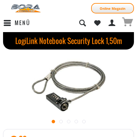
Online Magazin
MENÜ
LogiLink Notebook Security Lock 1,50m