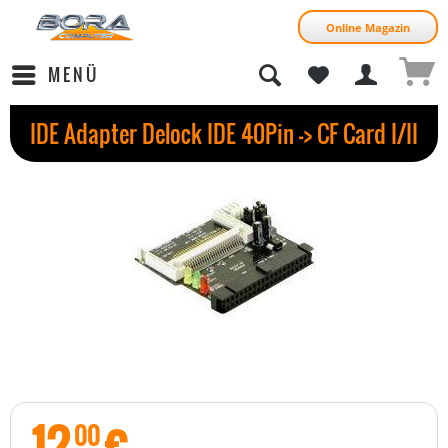
Online Magazin
MENÜ
IDE Adapter Delock IDE 40Pin -> CF Card I/II
12
€
00