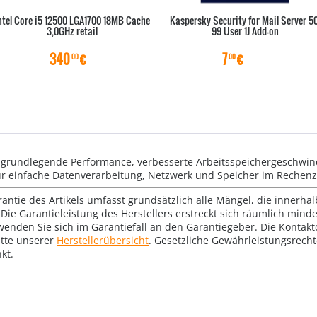
ntel Core i5 12500 LGA1700 18MB Cache
Kaspersky Security for Mail Server 50
3,0GHz retail
99 User 1J Add-on
340
€
7
€
00
00
n grundlegende Performance, verbesserte Arbeitsspeichergeschwind
ür einfache Datenverarbeitung, Netzwerk und Speicher im Rechen
rantie des Artikels umfasst grundsätzlich alle Mängel, die innerha
Die Garantieleistung des Herstellers erstreckt sich räumlich mind
wenden Sie sich im Garantiefall an den Garantiegeber. Die Konta
tte unserer
Herstellerübersicht
. Gesetzliche Gewährleistungsrech
kt.