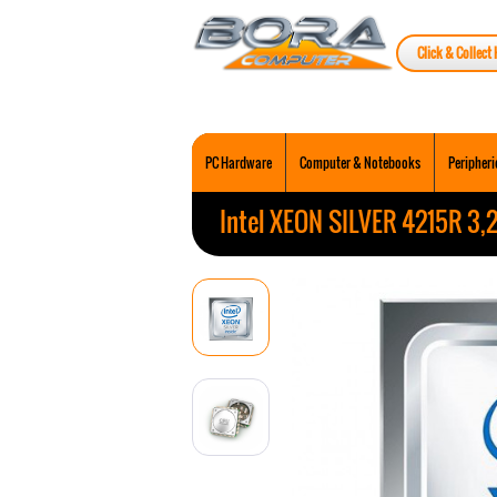
Click & Collect 
PC Hardware
Computer & Notebooks
Peripheri
Intel XEON SILVER 4215R 3,