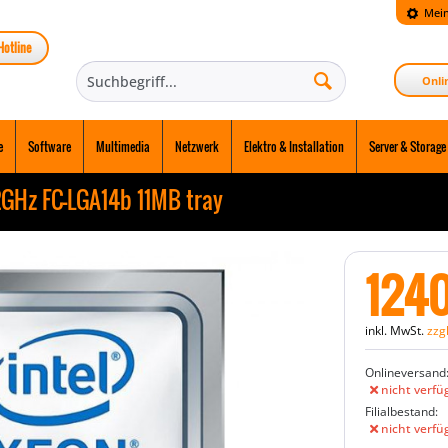
Mein
Hotline
Onli
e
Software
Multimedia
Netzwerk
Elektro & Installation
Server & Storage
2GHz FC-LGA14b 11MB tray
124
inkl. MwSt.
zzg
Onlineversand
nicht verfü
Filialbestand:
nicht verfü