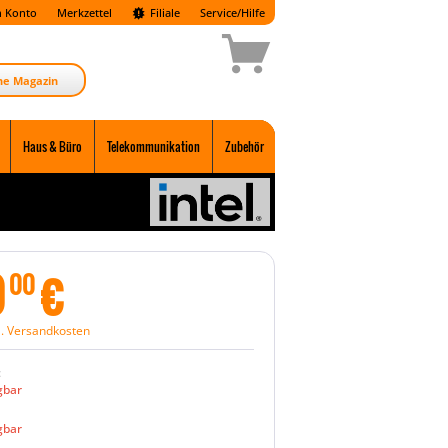
 Konto
Merkzettel
Filiale
Service/Hilfe
ne Magazin
Haus & Büro
Telekommunikation
Zubehör
0
€
00
l. Versandkosten
:
gbar
gbar