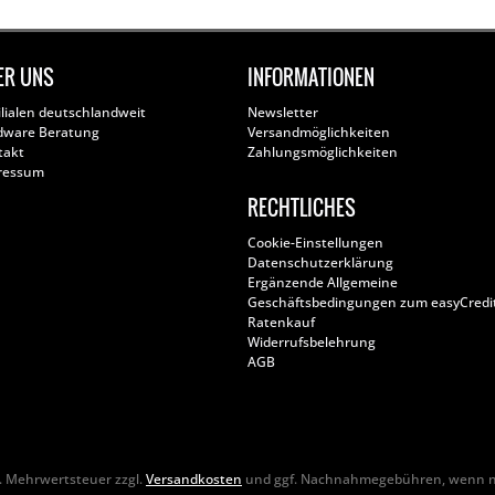
ER UNS
INFORMATIONEN
ilialen deutschlandweit
Newsletter
dware Beratung
Versandmöglichkeiten
takt
Zahlungsmöglichkeiten
ressum
RECHTLICHES
Cookie-Einstellungen
Datenschutzerklärung
Ergänzende Allgemeine
Geschäftsbedingungen zum easyCredi
Ratenkauf
Widerrufsbelehrung
AGB
zl. Mehrwertsteuer zzgl.
Versandkosten
und ggf. Nachnahmegebühren, wenn ni