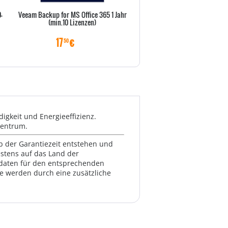
-
Veeam Backup for MS Office 365 1 Jahr
Lenovo Dock - 135W Hybrid Doc
(min.10 Lizenzen)
17
€
269
€
50
00
igkeit und Energieeffizienz.
zentrum.
lb der Garantiezeit entstehen und
estens auf das Land der
ktdaten für den entsprechenden
te werden durch eine zusätzliche