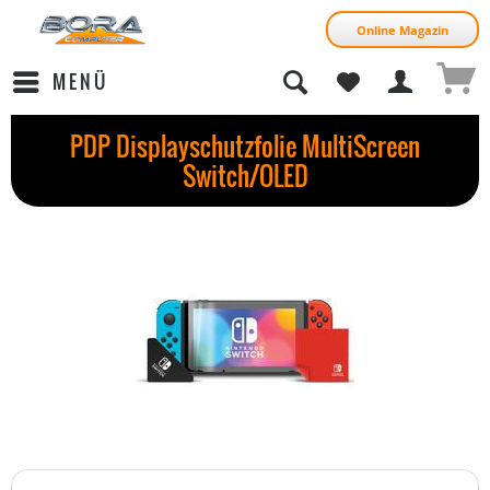
Online Magazin
MENÜ
PDP Displayschutzfolie MultiScreen
Switch/OLED