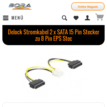
Online Magazin
MENÜ
Delock Stromkabel 2 x SATA 15 Pin Stecker
zu 8 Pin EPS Stec