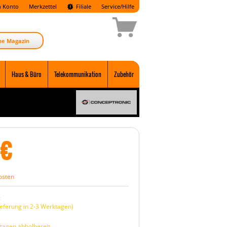
 Konto
Merkzettel
Filiale
Service/Hilfe
ne Magazin
Haus & Büro
Telekommunikation
Zubehör
€
osten
:
eferung in 2-3 Werktagen)
tagen abholbereit