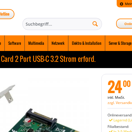
Mein
Hotline
Onli
e
Software
Multimedia
Netzwerk
Elektro & Installation
Server & Storage
ard 2 Port USB-C 3.2 Strom erford.
24
00
inkl. MwSt.
zzgl. Versandk
Onlineversand
Lagernd (Li
Filialbestand:
In 3-5 Werk