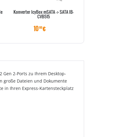
Ie
Konverter IcyBox mSATA -> SATA IB-
ASUS PIKE II 3108-8i/240
CVB515
Speichercontroller (RAI
10
€
520
€
00
00
2 Gen 2-Ports zu Ihrem Desktop-
ann große Dateien und Dokumente
e in Ihren Express-Kartensteckplatz