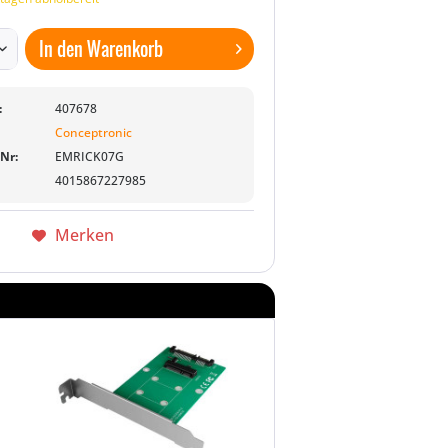
In den
Warenkorb
:
407678
Conceptronic
-Nr:
EMRICK07G
4015867227985
Merken