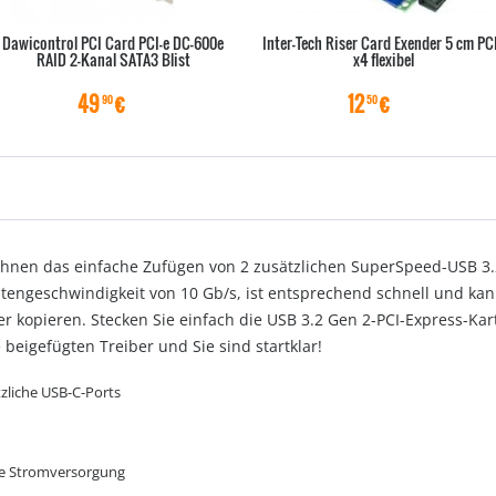
Dawicontrol PCI Card PCI-e DC-600e
Inter-Tech Riser Card Exender 5 cm PC
RAID 2-Kanal SATA3 Blist
x4 flexibel
49
€
12
€
90
50
 Ihnen das einfache Zufügen von 2 zusätzlichen SuperSpeed-USB 3.
tengeschwindigkeit von 10 Gb/s, ist entsprechend schnell und k
kopieren. Stecken Sie einfach die USB 3.2 Gen 2-PCI-Express-Kart
e beigefügten Treiber und Sie sind startklar!
liche USB-C-Ports
che Stromversorgung