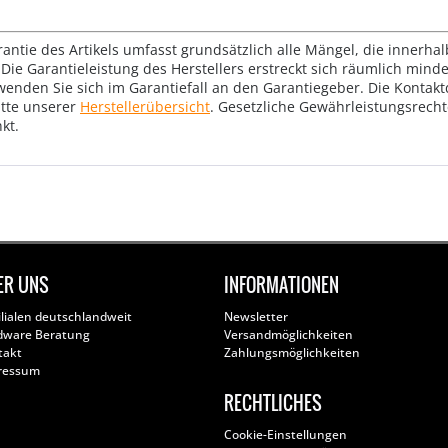
rantie des Artikels umfasst grundsätzlich alle Mängel, die innerha
Die Garantieleistung des Herstellers erstreckt sich räumlich mind
wenden Sie sich im Garantiefall an den Garantiegeber. Die Konta
tte unserer
Herstellerübersicht
. Gesetzliche Gewährleistungsrech
kt.
ER UNS
INFORMATIONEN
ilialen deutschlandweit
Newsletter
dware Beratung
Versandmöglichkeiten
takt
Zahlungsmöglichkeiten
ressum
RECHTLICHES
Cookie-Einstellungen