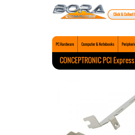
Click & Collect 
PC Hardware
Computer & Notebooks
Peripheri
CONCEPTRONIC PCI Express C