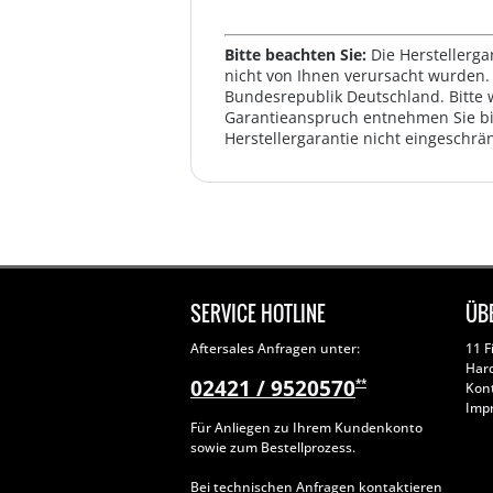
Bitte beachten Sie:
Die Herstellerga
nicht von Ihnen verursacht wurden. 
Bundesrepublik Deutschland. Bitte 
Garantieanspruch entnehmen Sie bi
Herstellergarantie nicht eingeschrän
SERVICE HOTLINE
ÜB
Aftersales Anfragen unter:
11 F
Har
02421 / 9520570
**
Kon
Imp
Für Anliegen zu Ihrem Kundenkonto
sowie zum Bestellprozess.
Bei technischen Anfragen kontaktieren