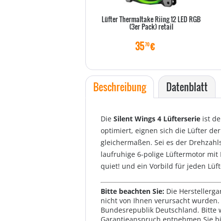
Lüfter Thermaltake Riing 12 LED RGB
(3er Pack) retail
35
€
70
Beschreibung
Datenblatt
Die
Silent Wings 4 Lüfterserie
ist de
optimiert, eignen sich die Lüfter de
gleichermaßen. Sei es der Drehzahlsc
laufruhige 6-polige Lüftermotor mit 
quiet! und ein Vorbild für jeden Lüft
Bitte beachten Sie:
Die Herstellerga
nicht von Ihnen verursacht wurden. 
Bundesrepublik Deutschland. Bitte 
Garantieanspruch entnehmen Sie bi