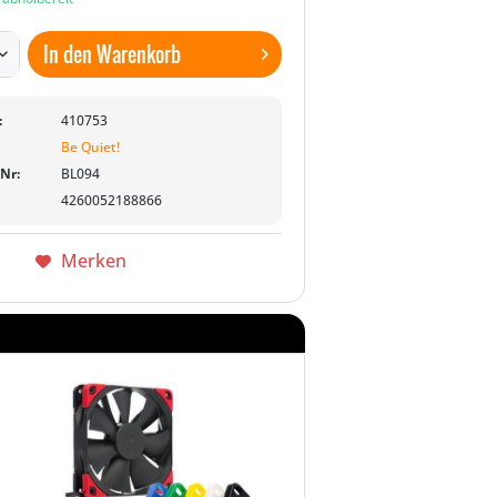
In den
Warenkorb
:
410753
Be Quiet!
-Nr:
BL094
4260052188866
Merken