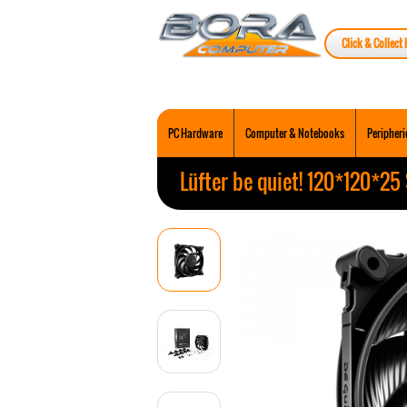
Click & Collect 
PC Hardware
Computer & Notebooks
Peripheri
Lüfter be quiet! 120*120*2