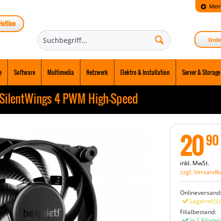
Mein
Hotline
Onli
e
Software
Multimedia
Netzwerk
Elektro & Installation
Server & Storage
5 SilentWings 4 PWM High-Speed
20
90
inkl. MwSt.
zzgl. Versandk
Onlineversand
Lagernd (Li
Filialbestand:
In 1 Filiale