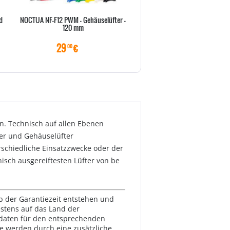
d
NOCTUA NF-F12 PWM - Gehäuselüfter -
Wärmeleitpaste NOCTUA NT-H1
120 mm
29
€
11
€
00
00
en. Technisch auf allen Ebenen
rper und Gehäuselüfter
erschiedliche Einsatzzwecke oder der
hnisch ausgereiftesten Lüfter von be
lb der Garantiezeit entstehen und
estens auf das Land der
ktdaten für den entsprechenden
te werden durch eine zusätzliche