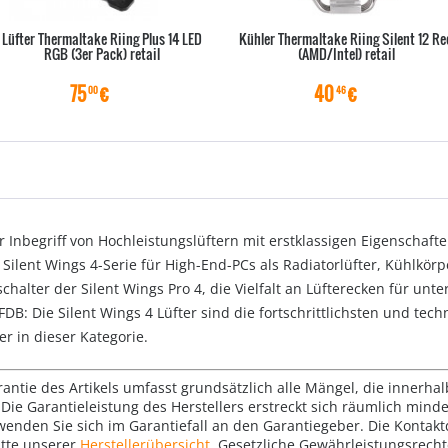
Lüfter Thermaltake Riing Plus 14 LED
Kühler Thermaltake Riing Silent 12 Re
RGB (3er Pack) retail
(AMD/Intel) retail
75
€
40
€
00
46
r Inbegriff von Hochleistungslüftern mit erstklassigen Eigenschaft
r Silent Wings 4-Serie für High-End-PCs als Radiatorlüfter, Kühlkö
halter der Silent Wings Pro 4, die Vielfalt an Lüfterecken für unt
FDB: Die Silent Wings 4 Lüfter sind die fortschrittlichsten und tec
er in dieser Kategorie.
rantie des Artikels umfasst grundsätzlich alle Mängel, die innerha
Die Garantieleistung des Herstellers erstreckt sich räumlich mind
wenden Sie sich im Garantiefall an den Garantiegeber. Die Konta
tte unserer
Herstellerübersicht
. Gesetzliche Gewährleistungsrech