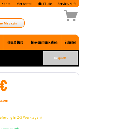
 Konto
Merkzettel
Filiale
Service/Hilfe
ne Magazin
Haus & Büro
Telekommunikation
Zubehör
€
osten
:
eferung in 2-3 Werktagen)
n abholbereit