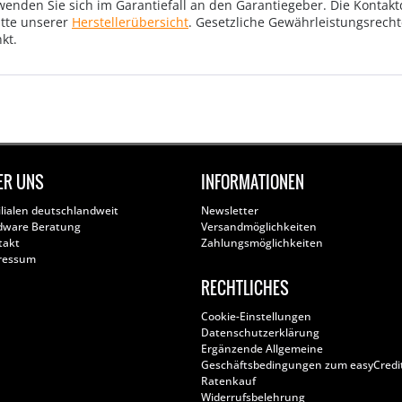
wenden Sie sich im Garantiefall an den Garantiegeber. Die Konta
tte unserer
Herstellerübersicht
. Gesetzliche Gewährleistungsrech
kt.
ER UNS
INFORMATIONEN
ilialen deutschlandweit
Newsletter
dware Beratung
Versandmöglichkeiten
takt
Zahlungsmöglichkeiten
ressum
RECHTLICHES
Cookie-Einstellungen
Datenschutzerklärung
Ergänzende Allgemeine
Geschäftsbedingungen zum easyCredi
Ratenkauf
Widerrufsbelehrung