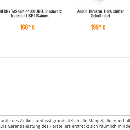
HERRY TAS G84-4400LUBEU-2 schwarz
AddOn Thrustm. TH8A Shifter
Trackball USB US-Amer.
Schalthebel
166
€
199
€
00
00
rantie des Artikels umfasst grundsätzlich alle Mängel, die innerha
Die Garantieleistung des Herstellers erstreckt sich räumlich mind