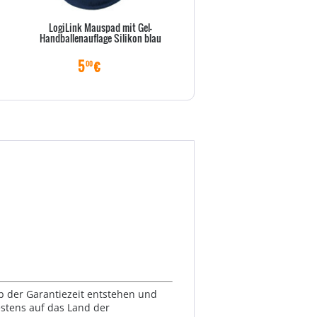
LogiLink Mauspad mit Gel-
Maus Asus WT465 V2 wireless
Handballenauflage Silikon blau
1600dpi black
5
€
19
€
00
00
lb der Garantiezeit entstehen und
estens auf das Land der