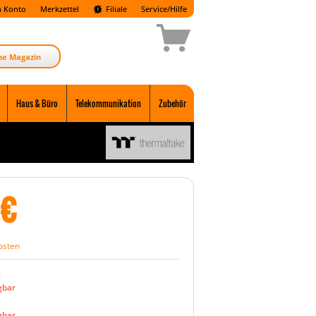
 Konto
Merkzettel
Filiale
Service/Hilfe
ne Magazin
Haus & Büro
Telekommunikation
Zubehör
€
osten
:
gbar
gbar