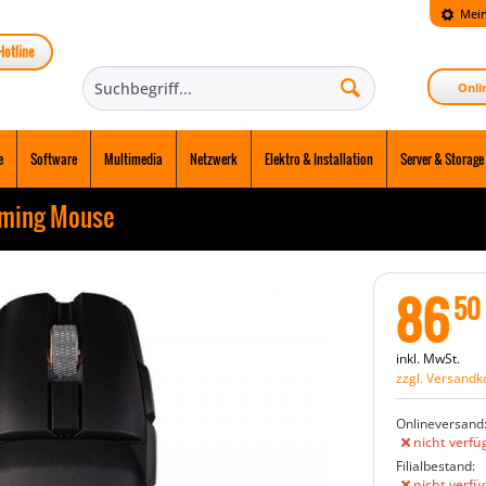
Mein
Hotline
Onli
e
Software
Multimedia
Netzwerk
Elektro & Installation
Server & Storage
aming Mouse
86
50
inkl. MwSt.
zzgl. Versandk
Onlineversand
nicht verfü
Filialbestand:
nicht verfü