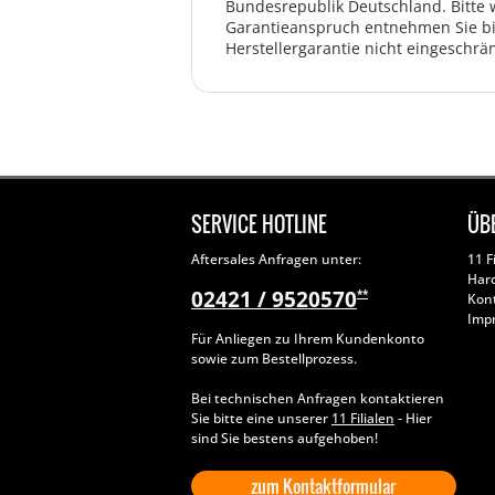
Bundesrepublik Deutschland. Bitte 
Garantieanspruch entnehmen Sie bi
Herstellergarantie nicht eingeschrän
SERVICE HOTLINE
ÜB
Aftersales Anfragen unter:
11 F
Har
02421 / 9520570
**
Kon
Imp
Für Anliegen zu Ihrem Kundenkonto
sowie zum Bestellprozess.
Bei technischen Anfragen kontaktieren
Sie bitte eine unserer
11 Filialen
- Hier
sind Sie bestens aufgehoben!
zum Kontaktformular