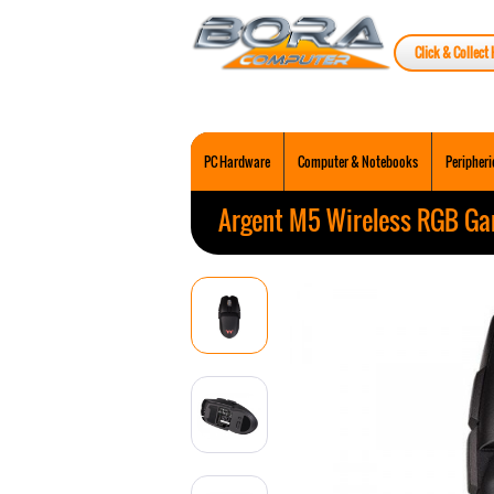
Click & Collect 
PC Hardware
Computer & Notebooks
Peripheri
Argent M5 Wireless RGB G