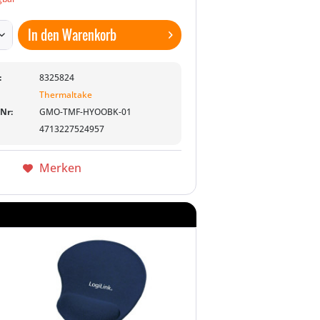
In den
Warenkorb
:
8325824
Thermaltake
-Nr:
GMO-TMF-HYOOBK-01
4713227524957
Merken