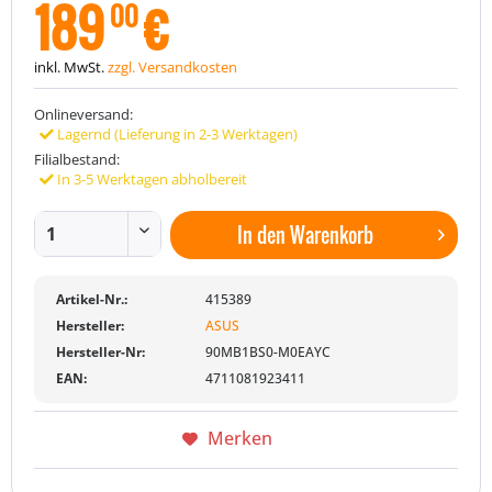
189
€
00
inkl. MwSt.
zzgl. Versandkosten
Onlineversand:
Lagernd (Lieferung in 2-3 Werktagen)
Filialbestand:
In 3-5 Werktagen abholbereit
In den
Warenkorb
Artikel-Nr.:
415389
Hersteller:
ASUS
Hersteller-Nr:
90MB1BS0-M0EAYC
EAN:
4711081923411
Merken