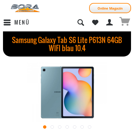
Online Magazin
MENÜ
Samsung Galaxy Tab S6 Lite P613N 64GB
WIFI blau 10.4