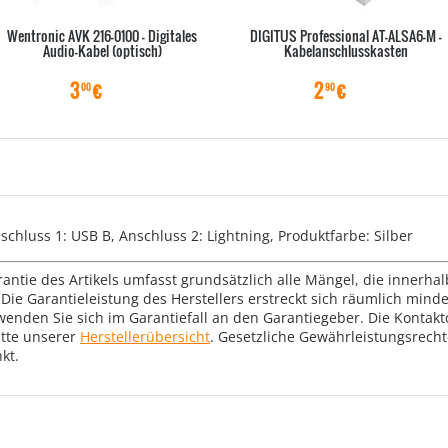
Wentronic AVK 216-0100 - Digitales
DIGITUS Professional AT-ALSA6-M -
Audio-Kabel (optisch)
Kabelanschlusskasten
3
€
2
€
00
90
chluss 1: USB B, Anschluss 2: Lightning, Produktfarbe: Silber
rantie des Artikels umfasst grundsätzlich alle Mängel, die innerha
Die Garantieleistung des Herstellers erstreckt sich räumlich mind
wenden Sie sich im Garantiefall an den Garantiegeber. Die Konta
tte unserer
Herstellerübersicht
. Gesetzliche Gewährleistungsrech
kt.