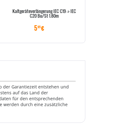
Kaltgeräteverlängerung IEC C19 -> IEC
Goobay NK 100 S-100 1m sc
C20 Bu/St 1.80m
Netzkabel AC Buchse> - Kab
Strom/Netzteil
5
€
6
€
95
99
lb der Garantiezeit entstehen und
estens auf das Land der
ktdaten für den entsprechenden
te werden durch eine zusätzliche