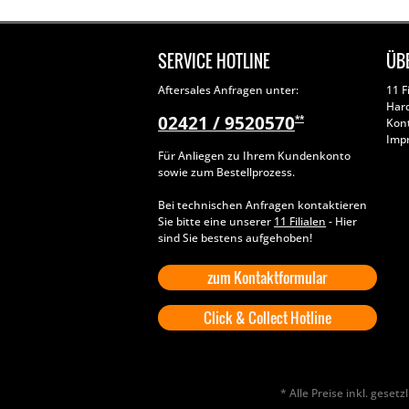
SERVICE HOTLINE
ÜB
Aftersales Anfragen unter:
11 F
Har
02421 / 9520570
**
Kon
Imp
Für Anliegen zu Ihrem Kundenkonto
sowie zum Bestellprozess.
Bei technischen Anfragen kontaktieren
Sie bitte eine unserer
11 Filialen
- Hier
sind Sie bestens aufgehoben!
zum Kontaktformular
Click & Collect Hotline
* Alle Preise inkl. geset