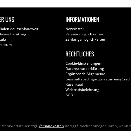
ER UNS
INFORMATIONEN
ilialen deutschlandweit
Newsletter
dware Beratung
Versandmöglichkeiten
takt
Zahlungsmöglichkeiten
ressum
RECHTLICHES
Cookie-Einstellungen
Datenschutzerklärung
Ergänzende Allgemeine
Geschäftsbedingungen zum easyCredi
Ratenkauf
Widerrufsbelehrung
AGB
zl. Mehrwertsteuer zzgl.
Versandkosten
und ggf. Nachnahmegebühren, wenn ni