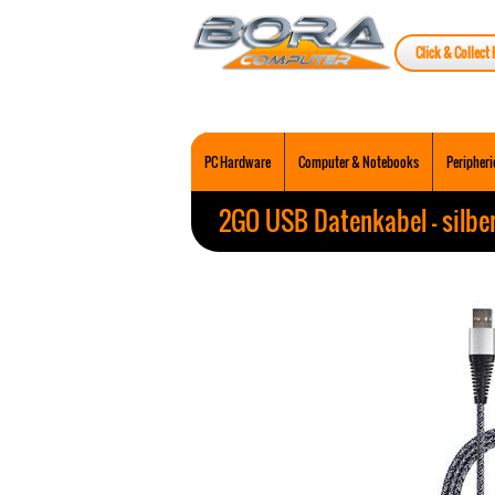
Click & Collect 
PC Hardware
Computer & Notebooks
Peripheri
2GO USB Datenkabel - silber