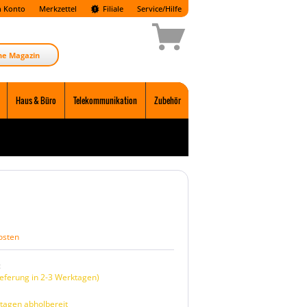
 Konto
Merkzettel
Filiale
Service/Hilfe
ne Magazin
Haus & Büro
Telekommunikation
Zubehör
osten
:
eferung in 2-3 Werktagen)
tagen abholbereit