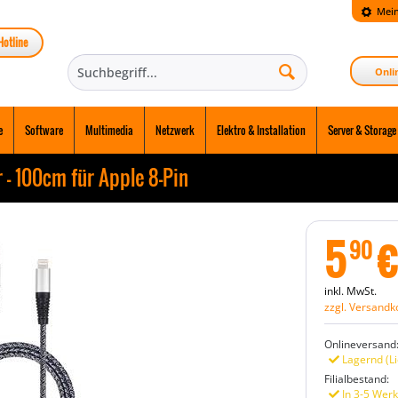
Mein
Hotline
Onli
e
Software
Multimedia
Netzwerk
Elektro & Installation
Server & Storage
 - 100cm für Apple 8-Pin
5
€
90
inkl. MwSt.
zzgl. Versandk
Onlineversand
Lagernd (Li
Filialbestand:
In 3-5 Werk