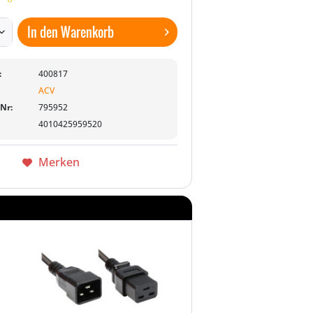
In den
Warenkorb
:
400817
ACV
-Nr:
795952
4010425959520
Merken