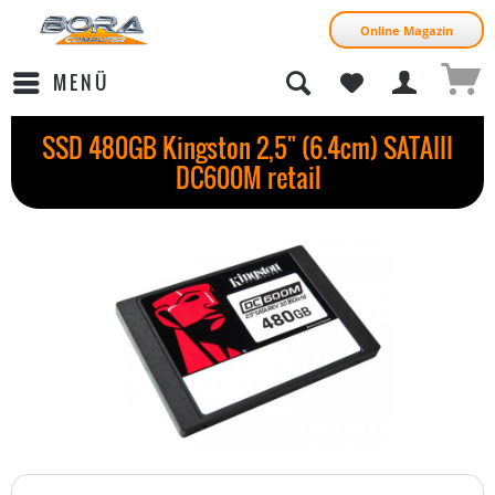
Online Magazin
MENÜ
SSD 480GB Kingston 2,5" (6.4cm) SATAIII
DC600M retail