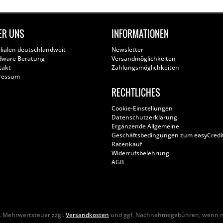
ER UNS
INFORMATIONEN
ilialen deutschlandweit
Newsletter
dware Beratung
Versandmöglichkeiten
takt
Zahlungsmöglichkeiten
ressum
RECHTLICHES
Cookie-Einstellungen
Datenschutzerklärung
Ergänzende Allgemeine
Geschäftsbedingungen zum easyCredi
Ratenkauf
Widerrufsbelehrung
AGB
zl. Mehrwertsteuer zzgl.
Versandkosten
und ggf. Nachnahmegebühren, wenn ni