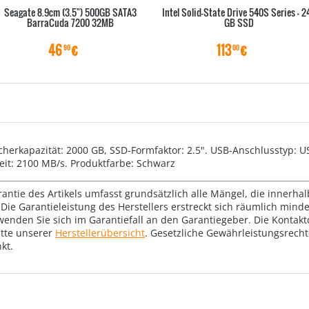
Seagate 8.9cm (3.5") 500GB SATA3
Intel Solid-State Drive 540S Series - 2
BarraCuda 7200 32MB
GB SSD
46
€
113
€
90
00
herkapazität: 2000 GB, SSD-Formfaktor: 2.5". USB-Anschlusstyp: U
eit: 2100 MB/s. Produktfarbe: Schwarz
rantie des Artikels umfasst grundsätzlich alle Mängel, die innerha
Die Garantieleistung des Herstellers erstreckt sich räumlich mind
wenden Sie sich im Garantiefall an den Garantiegeber. Die Konta
tte unserer
Herstellerübersicht
. Gesetzliche Gewährleistungsrech
kt.