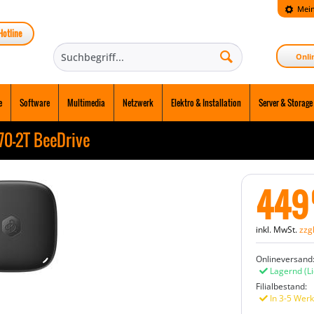
Mein
Hotline
Onli
e
Software
Multimedia
Netzwerk
Elektro & Installation
Server & Storage
70-2T BeeDrive
449
inkl. MwSt.
zzg
Onlineversand
Lagernd
(L
Filialbestand:
In 3-5 Werk