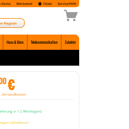
 Konto
Merkzettel
Filiale
Service/Hilfe
ne Magazin
Haus & Büro
Telekommunikation
Zubehör
€
00
l. Versandkosten
:
ieferung in 1-2 Werktagen)
tagen abholbereit