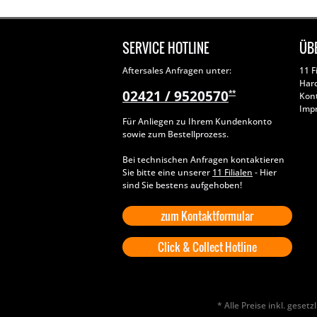
SERVICE HOTLINE
ÜB
Aftersales Anfragen unter:
11 F
Har
02421 / 9520570
**
Kon
Imp
Für Anliegen zu Ihrem Kundenkonto
sowie zum Bestellprozess.
Bei technischen Anfragen kontaktieren
Sie bitte eine unserer
11 Filialen
- Hier
sind Sie bestens aufgehoben!
zum Kontaktformular
Click & Collect Hotline
* Alle Preise inkl. geset