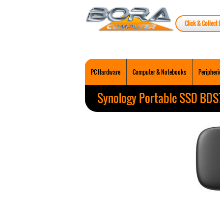
Click & Collect 
PC Hardware
Computer & Notebooks
Peripheri
Synology Portable SSD BDS