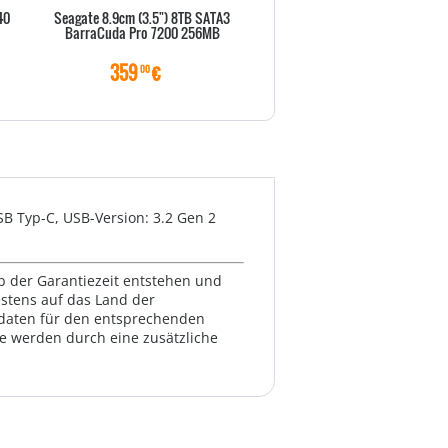
40
Seagate 8.9cm (3.5") 8TB SATA3
SSD 512GB WD Black M.2 (2280
BarraCuda Pro 7200 256MB
intern bulk
359
€
206
€
00
00
SB Typ-C, USB-Version: 3.2 Gen 2
lb der Garantiezeit entstehen und
estens auf das Land der
ktdaten für den entsprechenden
te werden durch eine zusätzliche