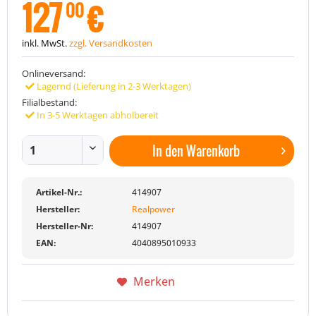
127
€
00
inkl. MwSt.
zzgl. Versandkosten
Onlineversand:
Lagernd (Lieferung in 2-3 Werktagen)
Filialbestand:
In 3-5 Werktagen abholbereit
In den
Warenkorb
Artikel-Nr.:
414907
Hersteller:
Realpower
Hersteller-Nr:
414907
EAN:
4040895010933
Merken