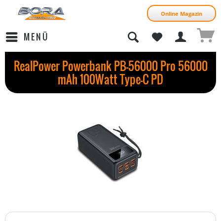
Online Magazin
MENÜ
RealPower Powerbank PB-56000 Pro 56000
mAh 100Watt Type-C PD