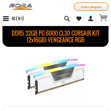
Online Magazin
MENÜ
DDR5 32GB PC 6000 CL30 CORSAIR KIT
(2x16GB) VENGEANCE RGB