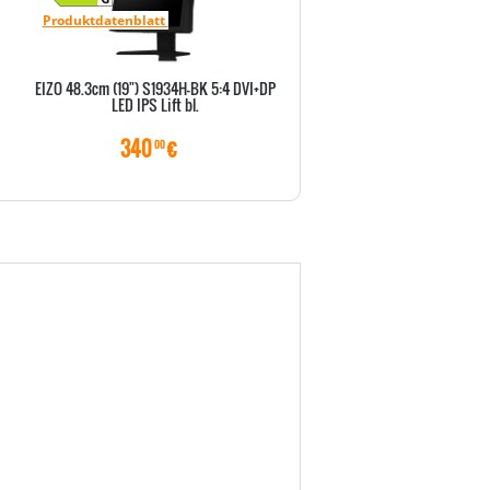
Produktdatenblatt
Produktdatenblatt
EIZO 48.3cm (19") S1934H-BK 5:4 DVI+DP
EIZO 48.3cm (19") S1934H-GY 5
LED IPS Lift bl.
LED IPS Lift bl.
340
€
339
€
00
00