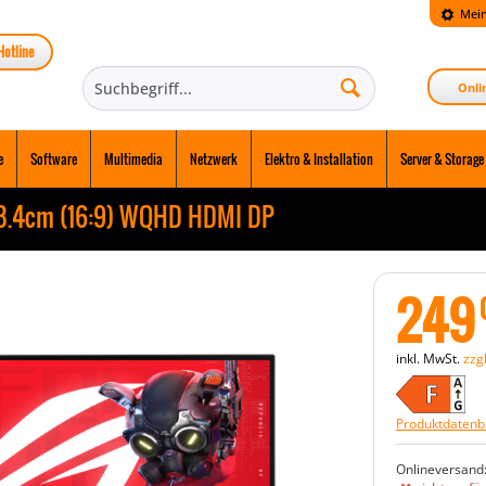
Mein
Hotline
Onli
e
Software
Multimedia
Netzwerk
Elektro & Installation
Server & Storage
8.4cm (16:9) WQHD HDMI DP
249
inkl. MwSt.
zzg
Produktdatenbl
Onlineversand