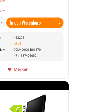
gbar
gbar
In den
Warenkorb
:
463296
ASUS
-Nr:
90LM09Q0-B01170
4711387406052
Merken