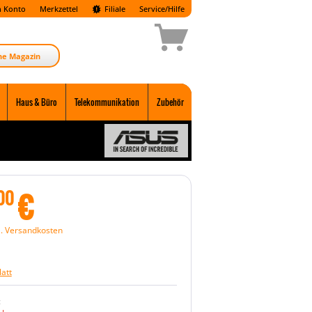
 Konto
Merkzettel
Filiale
Service/Hilfe
ne Magazin
Haus & Büro
Telekommunikation
Zubehör
€
00
l. Versandkosten
att
: