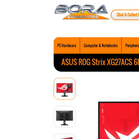
Click & Collect 
PC Hardware
Computer & Notebooks
Peripheri
ASUS ROG Strix XG27ACS 6