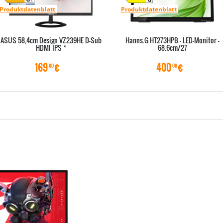
Produktdatenblatt
Produktdatenblatt
ASUS 58,4cm Design VZ239HE D-Sub
Hanns.G HT273HPB - LED-Monitor -
HDMI IPS *
68.6cm/27
169
€
400
€
00
00