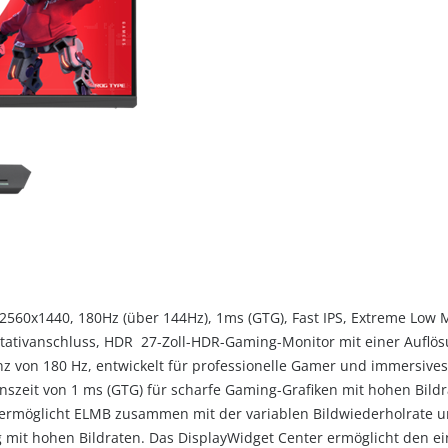
2560x1440, 180Hz (über 144Hz), 1ms (GTG), Fast IPS, Extreme Low 
Stativanschluss, HDR 27-Zoll-HDR-Gaming-Monitor mit einer Auflös
nz von 180 Hz, entwickelt für professionelle Gamer und immersive
onszeit von 1 ms (GTG) für scharfe Gaming-Grafiken mit hohen Bil
ermöglicht ELMB zusammen mit der variablen Bildwiederholrate un
g mit hohen Bildraten. Das DisplayWidget Center ermöglicht den ei