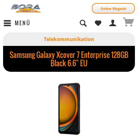
Online Magazin
MENÜ
Telekommunikation
Samsung Galaxy Xcover 7 Enterprise 128GB
Black 6.6" EU