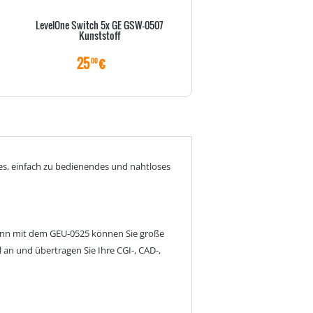
LevelOne Switch 5x GE GSW-0507
USB-Hub TP-Link 7x USB 3.0 U
Kunststoff
NT 12v/2,5A retail
25
€
32
€
00
00
iges, einfach zu bedienendes und nahtloses
denn mit dem GEU-0525 können Sie große
 an und übertragen Sie Ihre CGI-, CAD-,