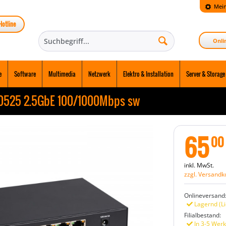
Mein
Hotline
Onli
e
Software
Multimedia
Netzwerk
Elektro & Installation
Server & Storage
-0525 2.5GbE 100/1000Mbps sw
65
00
inkl. MwSt.
zzgl. Versandk
Onlineversand
Lagernd (Li
Filialbestand:
In 3-5 Werk