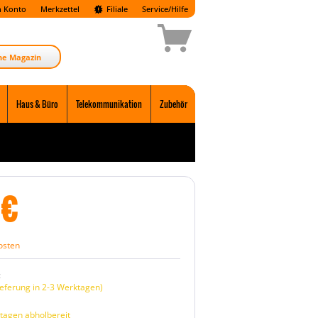
 Konto
Merkzettel
Filiale
Service/Hilfe
ne Magazin
Haus & Büro
Telekommunikation
Zubehör
€
osten
:
eferung in 2-3 Werktagen)
tagen abholbereit