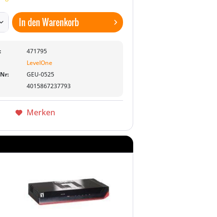
In den
Warenkorb
:
471795
LevelOne
-Nr:
GEU-0525
4015867237793
Merken