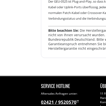
Der GEU-0525 ist Plug-and-Play, so dass 
Kabel oder Uplink-Ports überflüssig. Jed
normalen Patch-Kabel oder Crossover-Kab
Verbindungsstatus und die Verbindungsa
Bitte beachten Sie:
Die Herstellerga
nicht von Ihnen verursacht wurden. 
Bundesrepublik Deutschland. Bitte 
Garantieanspruch entnehmen Sie bi
Herstellergarantie nicht eingeschrän
SERVICE HOTLINE
ÜB
Aftersales Anfragen unter:
11 F
Har
02421 / 9520570
**
Kon