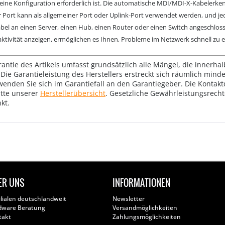
keine Konfiguration erforderlich ist. Die automatische MDI/MDI-X-Kabelerk
er Port kann als allgemeiner Port oder Uplink-Port verwendet werden, und j
el an einen Server, einen Hub, einen Router oder einen Switch angeschlos
ktivität anzeigen, ermöglichen es Ihnen, Probleme im Netzwerk schnell zu
rantie des Artikels umfasst grundsätzlich alle Mängel, die innerha
Die Garantieleistung des Herstellers erstreckt sich räumlich mind
wenden Sie sich im Garantiefall an den Garantiegeber. Die Konta
tte unserer
Herstellerübersicht
. Gesetzliche Gewährleistungsrech
kt.
ER UNS
INFORMATIONEN
ilialen deutschlandweit
Newsletter
dware Beratung
Versandmöglichkeiten
takt
Zahlungsmöglichkeiten