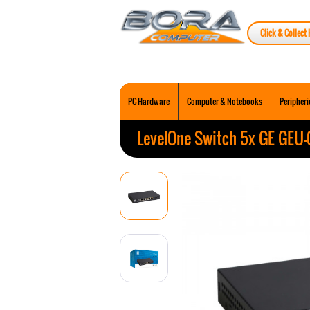
Click & Collect 
PC Hardware
Computer & Notebooks
Peripheri
LevelOne Switch 5x GE GEU