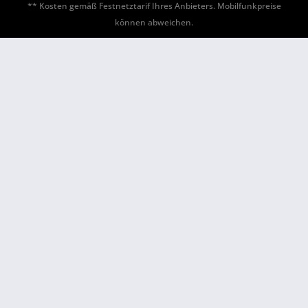
** Kosten gemäß Festnetztarif Ihres Anbieters. Mobilfunkpreise
können abweichen.