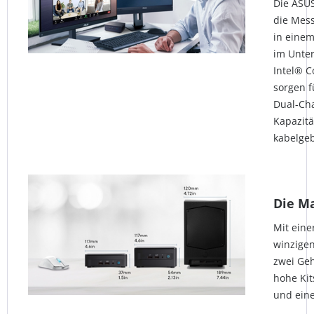
Die ASUS
die Mess
in einem
im Unte
Intel® C
sorgen f
Dual-Cha
Kapazitä
kabelgeb
Die Ma
Mit eine
winzigen
zwei Geh
hohe Kit
und ein