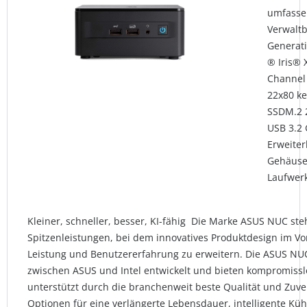
umfasse
Verwaltb
Generati
® Iris® 
Channel
22x80 ke
SSDM.2 2
USB 3.2 
Erweiter
Gehäusen
Laufwer
Kleiner, schneller, besser, KI-fähig Die Marke ASUS NUC ste
Spitzenleistungen, bei dem innovatives Produktdesign im V
Leistung und Benutzererfahrung zu erweitern. Die ASUS NU
zwischen ASUS und Intel entwickelt und bieten kompromisslo
unterstützt durch die branchenweit beste Qualität und Zuver
Optionen für eine verlängerte Lebensdauer, intelligente Kühl