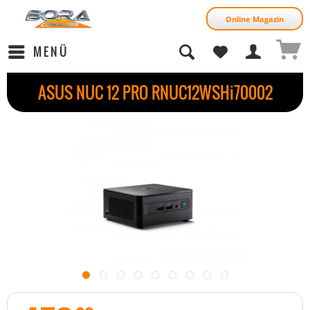
Online Magazin
MENÜ
ASUS NUC 12 PRO RNUC12WSHi70002