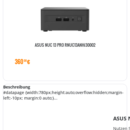
ASUS NUC 13 PRO RNUC13ANHi30002
360
€
00
Beschreibung
#datapage {width:780px;height:auto;overflow:hidden;margin-
left:-10px; margin:0 auto;}...
ASUS N
Nutzen S