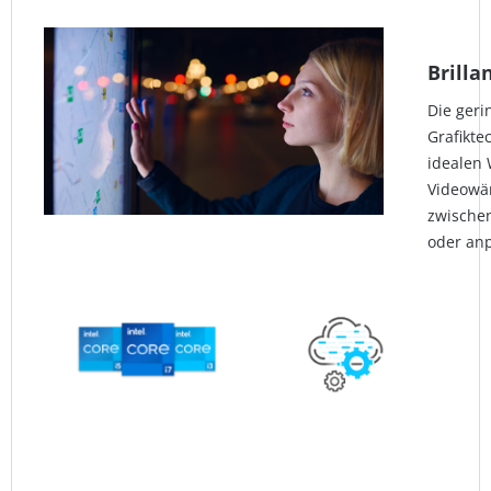
Brilla
Die geri
Grafikt
idealen 
Videowä
zwischen
oder anp