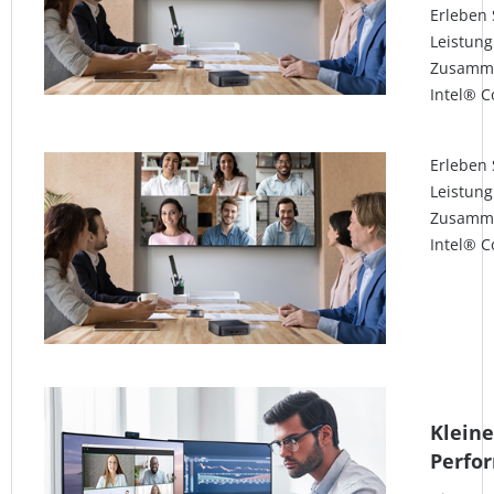
Erleben 
Leistung
Zusamme
Intel® C
Erleben 
Leistung
Zusamme
Intel® C
Kleine
Perfo