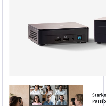
Starke
Passf