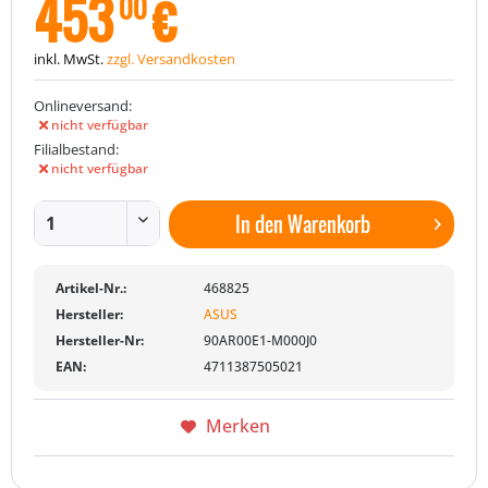
453
€
00
inkl. MwSt.
zzgl. Versandkosten
Onlineversand:
nicht verfügbar
Filialbestand:
nicht verfügbar
In den
Warenkorb
Artikel-Nr.:
468825
Hersteller:
ASUS
Hersteller-Nr:
90AR00E1-M000J0
EAN:
4711387505021
Merken