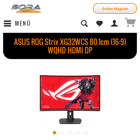
Online Magazin
MENÜ
ASUS ROG Strix XG32WCS 80.1cm (16:9)
WQHD HDMI DP