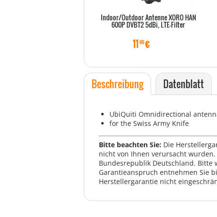
Indoor/Outdoor Antenne XORO HAN
600P DVBT2 5dBi, LTE-Filter
11
€
00
Beschreibung
Datenblatt
UbiQuiti Omnidirectional antenna
for the Swiss Army Knife
Bitte beachten Sie:
Die Herstellerga
nicht von Ihnen verursacht wurden. 
Bundesrepublik Deutschland. Bitte 
Garantieanspruch entnehmen Sie bi
Herstellergarantie nicht eingeschrän