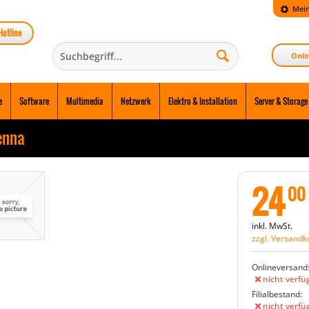
Mein
Hotline
Onli
e
Software
Multimedia
Netzwerk
Elektro & Installation
Server & Storage
enna
24
00
inkl. MwSt.
zzgl. Versandk
Onlineversand
nicht verfü
Filialbestand:
nicht verfü