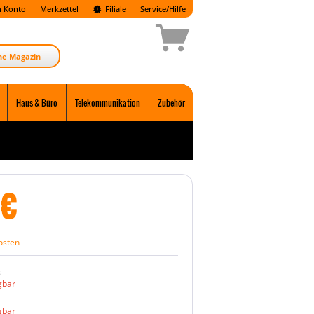
 Konto
Merkzettel
Filiale
Service/Hilfe
ne Magazin
Haus & Büro
Telekommunikation
Zubehör
€
osten
:
gbar
gbar