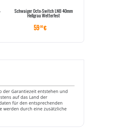
-
Schwaiger Octo-Switch LNB 40mm
LevelOne WL-Antenne OAN-20
Hellgrau Wetterfest
2,4GHz Indoor/
59
€
89
€
00
00
lb der Garantiezeit entstehen und
estens auf das Land der
ktdaten für den entsprechenden
te werden durch eine zusätzliche