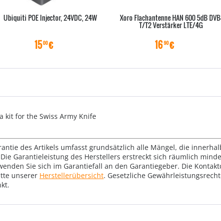
Ubiquiti POE Injector, 24VDC, 24W
Xoro Flachantenne HAN 600 5dB DVB
T/T2 Verstärker LTE/4G
15
€
16
€
00
90
 kit for the Swiss Army Knife
rantie des Artikels umfasst grundsätzlich alle Mängel, die innerha
Die Garantieleistung des Herstellers erstreckt sich räumlich mind
wenden Sie sich im Garantiefall an den Garantiegeber. Die Konta
tte unserer
Herstellerübersicht
. Gesetzliche Gewährleistungsrech
kt.