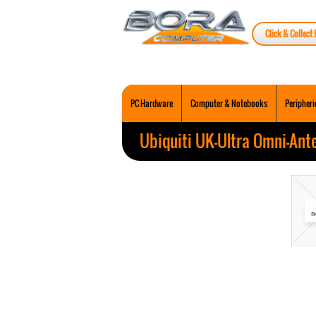
Click & Collect 
PC Hardware
Computer & Notebooks
Peripheri
Ubiquiti UK-Ultra Omni-Ant