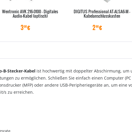
Wentronic AVK 216-0100 - Digitales
DIGITUS Professional AT-ALSA6-M -
Audio-Kabel (optisch)
Kabelanschlusskasten
3
€
2
€
00
90
p-B-Stecker-Kabel
ist hochwertig mit doppelter Abschirmung, um u
tungen zu ermöglichen. Schließen Sie einfach einen Computer (PC
ionsdrucker (MFP) oder andere USB-Peripheriegeräte an, um eine v
t/s zu erreichen.
gsrate