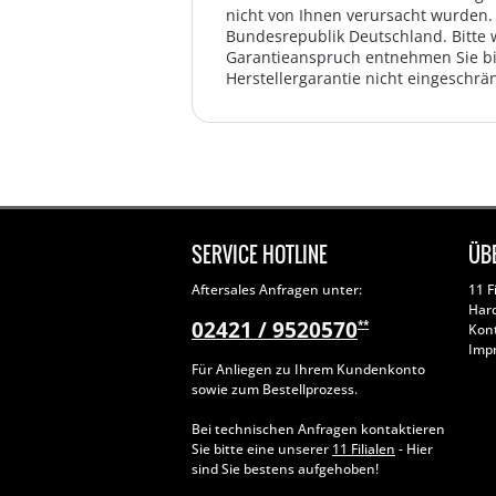
nicht von Ihnen verursacht wurden. 
Bundesrepublik Deutschland. Bitte 
Garantieanspruch entnehmen Sie bi
Herstellergarantie nicht eingeschrän
SERVICE HOTLINE
ÜB
Aftersales Anfragen unter:
11 F
Har
02421 / 9520570
**
Kon
Imp
Für Anliegen zu Ihrem Kundenkonto
sowie zum Bestellprozess.
Bei technischen Anfragen kontaktieren
Sie bitte eine unserer
11 Filialen
- Hier
sind Sie bestens aufgehoben!