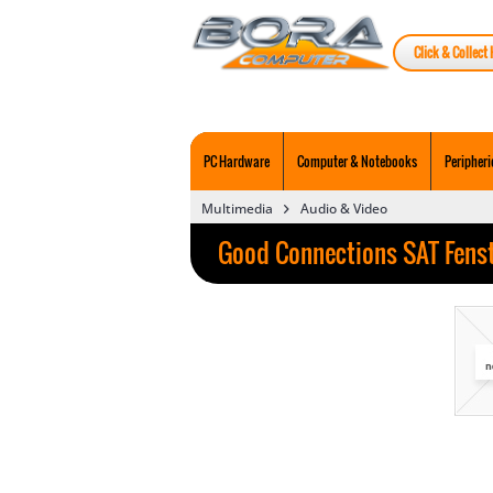
Click & Collect 
PC Hardware
Computer & Notebooks
Peripheri
Multimedia
Audio & Video
Good Connections SAT Fens