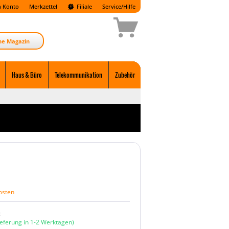
 Konto
Merkzettel
Filiale
Service/Hilfe
ne Magazin
Haus & Büro
Telekommunikation
Zubehör
osten
:
ieferung in 1-2 Werktagen)