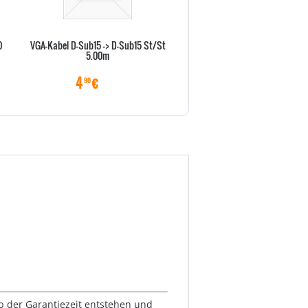
0
VGA-Kabel D-Sub15 -> D-Sub15 St/St
Vor-Ort-Abholservise 36 Monat
5.00m
X Serie)
4
€
22
€
90
70
lb der Garantiezeit entstehen und