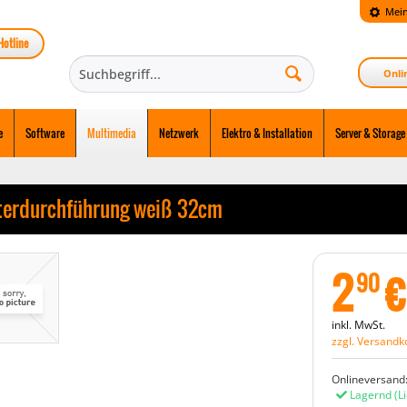
Mein
Hotline
Onli
e
Software
Multimedia
Netzwerk
Elektro & Installation
Server & Storage
terdurchführung weiß 32cm
2
€
90
inkl. MwSt.
zzgl. Versandk
Onlineversand
Lagernd
(L