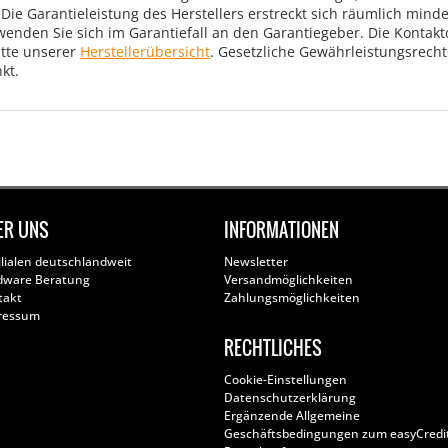
Die Garantieleistung des Herstellers erstreckt sich räumlich mind
wenden Sie sich im Garantiefall an den Garantiegeber. Die Konta
tte unserer
Herstellerübersicht
. Gesetzliche Gewährleistungsrech
kt.
ER UNS
INFORMATIONEN
ilialen deutschlandweit
Newsletter
dware Beratung
Versandmöglichkeiten
takt
Zahlungsmöglichkeiten
ressum
RECHTLICHES
Cookie-Einstellungen
Datenschutzerklärung
Ergänzende Allgemeine
Geschäftsbedingungen zum easyCredi