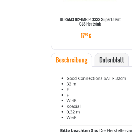
DDRAM3 1024MB PC1333 SuperTalent
CL8 Heatsink
17
€
00
Beschreibung
Datenblatt
Good Connections SAT F 32cm
32 m
F
F
Weiß
Koaxial
0,32 m
Weiß
Bitte beachten Sie:
Die Herstellerga