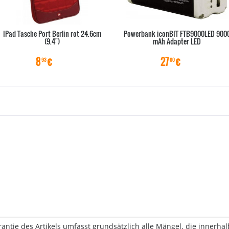
IPad Tasche Port Berlin rot 24.6cm
Powerbank iconBIT FTB9000LED 900
(9.4")
mAh Adapter LED
8
€
27
€
93
00
rantie des Artikels umfasst grundsätzlich alle Mängel, die innerha