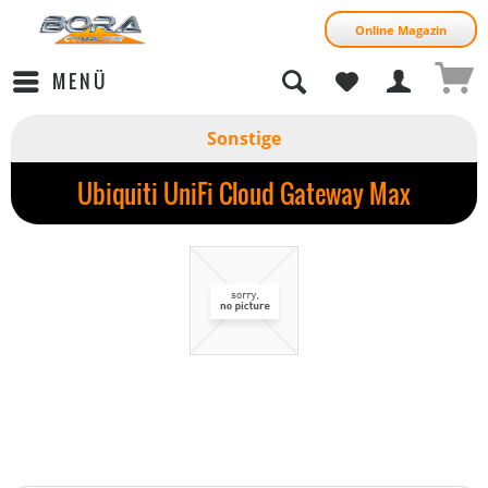
Online Magazin
MENÜ
Sonstige
Ubiquiti UniFi Cloud Gateway Max