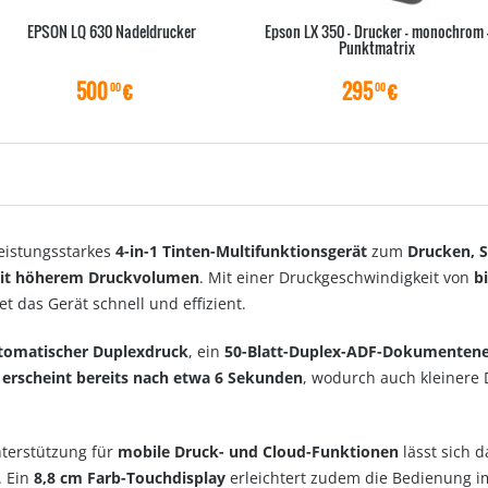
EPSON LQ 630 Nadeldrucker
Epson LX 350 - Drucker - monochrom 
Punktmatrix
500
€
295
€
00
00
leistungsstarkes
4-in-1 Tinten-Multifunktionsgerät
zum
Drucken, 
mit höherem Druckvolumen
. Mit einer Druckgeschwindigkeit von
b
et das Gerät schnell und effizient.
tomatischer Duplexdruck
, ein
50-Blatt-Duplex-ADF-Dokumentene
e erscheint bereits nach etwa 6 Sekunden
, wodurch auch kleinere 
terstützung für
mobile Druck- und Cloud-Funktionen
lässt sich d
. Ein
8,8 cm Farb-Touchdisplay
erleichtert zudem die Bedienung im