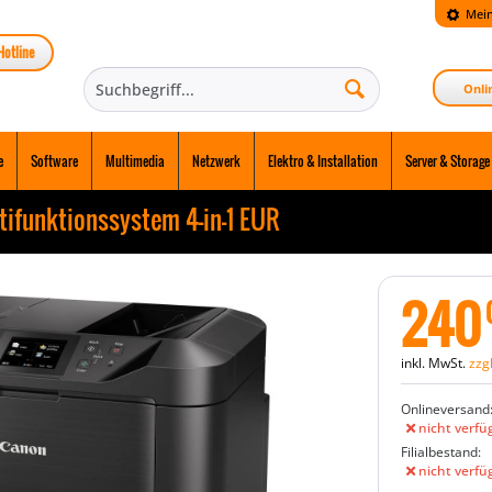
Mein
Hotline
Onli
e
Software
Multimedia
Netzwerk
Elektro & Installation
Server & Storage
funktionssystem 4-in-1 EUR
240
inkl. MwSt.
zzg
Onlineversand
nicht verfü
Filialbestand:
nicht verfü