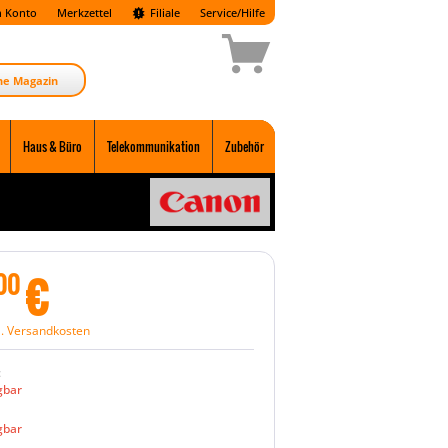
 Konto
Merkzettel
Filiale
Service/Hilfe
ne Magazin
Haus & Büro
Telekommunikation
Zubehör
€
00
l. Versandkosten
:
gbar
gbar