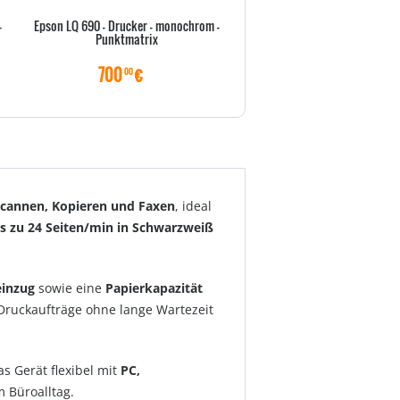
-
Epson LQ 690 - Drucker - monochrom -
EPSON LQ 350 Nadeldruc
Punktmatrix
700
€
310
€
00
00
Scannen, Kopieren und Faxen
, ideal
is zu 24 Seiten/min in Schwarzweiß
inzug
sowie eine
Papierkapazität
Druckaufträge ohne lange Wartezeit
as Gerät flexibel mit
PC,
 Büroalltag.