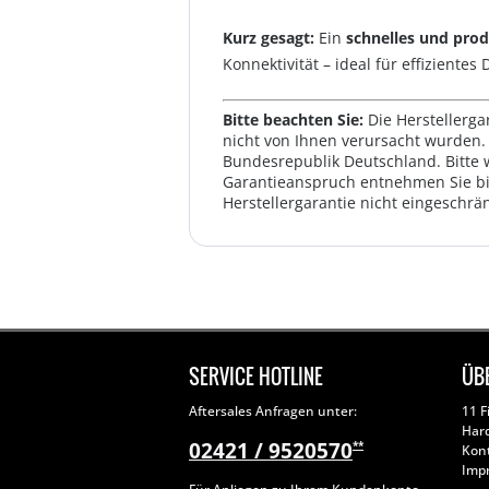
Kurz gesagt:
Ein
schnelles und prod
Konnektivität – ideal für effizientes
Bitte beachten Sie:
Die Herstellerga
nicht von Ihnen verursacht wurden. 
Bundesrepublik Deutschland. Bitte 
Garantieanspruch entnehmen Sie bi
Herstellergarantie nicht eingeschrän
SERVICE HOTLINE
ÜB
Aftersales Anfragen unter:
11 F
Har
02421 / 9520570
**
Kon
Imp