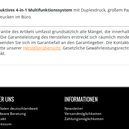
uktives 4-in-1 Multifunktionssystem
mit Duplexdruck, großem Pa
 Drucken im Büro.
rantie des Artikels umfasst grundsätzlich alle Mängel, die innerha
Die Garantieleistung des Herstellers erstreckt sich räumlich mind
wenden Sie sich im Garantiefall an den Garantiegeber. Die Konta
tte unserer
Herstellerübersicht
. Gesetzliche Gewährleistungsrech
kt.
ER UNS
INFORMATIONEN
ilialen deutschlandweit
Newsletter
dware Beratung
Versandmöglichkeiten
takt
Zahlungsmöglichkeiten
ressum