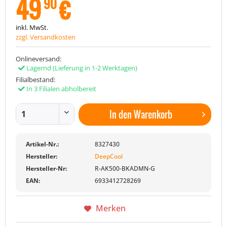
49
€
90
inkl. MwSt.
zzgl. Versandkosten
Onlineversand:
Lagernd
(Lieferung in 1-2 Werktagen)
Filialbestand:
In 3 Filialen abholbereit
In den
Warenkorb
Artikel-Nr.:
8327430
Hersteller:
DeepCool
Hersteller-Nr:
R-AK500-BKADMN-G
EAN:
6933412728269
Merken