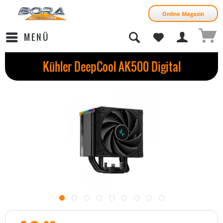
Online Magazin
MENÜ
Kühler DeepCool AK500 Digital