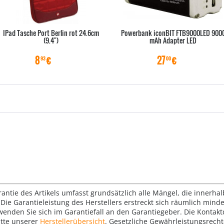
IPad Tasche Port Berlin rot 24.6cm
Powerbank iconBIT FTB9000LED 900
(9.4")
mAh Adapter LED
8
€
27
€
93
00
rantie des Artikels umfasst grundsätzlich alle Mängel, die innerha
Die Garantieleistung des Herstellers erstreckt sich räumlich mind
wenden Sie sich im Garantiefall an den Garantiegeber. Die Konta
tte unserer
Herstellerübersicht
. Gesetzliche Gewährleistungsrech