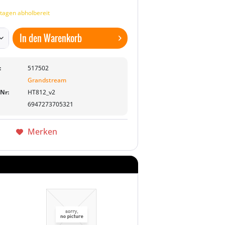
tagen abholbereit
In den
Warenkorb
:
517502
Grandstream
-Nr:
HT812_v2
6947273705321
Merken