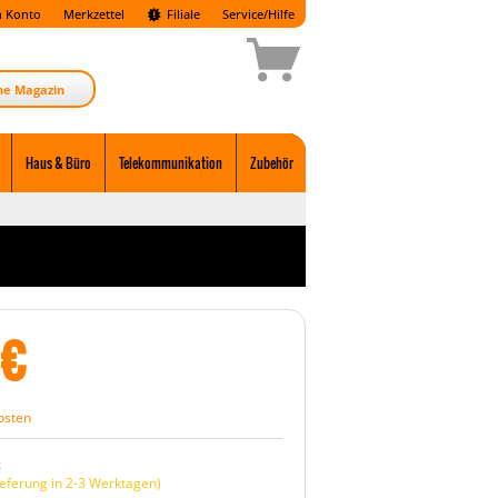
 Konto
Merkzettel
Filiale
Service/Hilfe
ne Magazin
Haus & Büro
Telekommunikation
Zubehör
€
osten
:
eferung in 2-3 Werktagen)