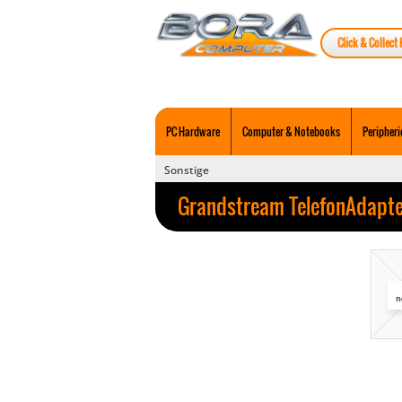
Click & Collect 
PC Hardware
Computer & Notebooks
Peripheri
Sonstige
Grandstream TelefonAdapte