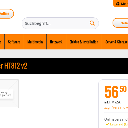
Mein
Hotline
Onli
e
Software
Multimedia
Netzwerk
Elektro & Installation
Server & Storage
r HT812 v2
56
50
inkl. MwSt.
zzgl. Versandk
Onlineversand
Lagernd (Li