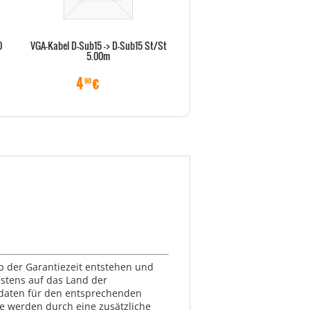
0
VGA-Kabel D-Sub15 -> D-Sub15 St/St
Vor-Ort-Abholservise 36 Monat
5.00m
X Serie)
4
€
22
€
90
70
lb der Garantiezeit entstehen und
estens auf das Land der
ktdaten für den entsprechenden
te werden durch eine zusätzliche