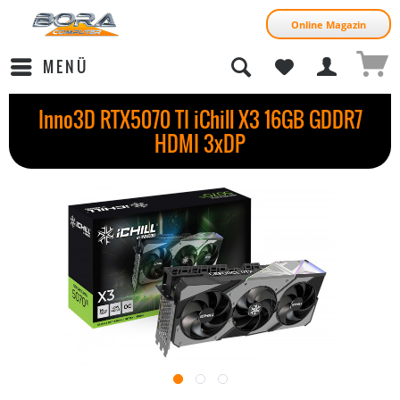
Online Magazin
MENÜ
Inno3D RTX5070 TI iChill X3 16GB GDDR7
HDMI 3xDP