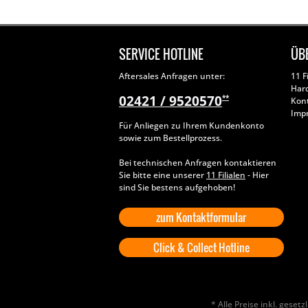
SERVICE HOTLINE
ÜB
Aftersales Anfragen unter:
11 F
Har
02421 / 9520570
**
Kon
Imp
Für Anliegen zu Ihrem Kundenkonto
sowie zum Bestellprozess.
Bei technischen Anfragen kontaktieren
Sie bitte eine unserer
11 Filialen
- Hier
sind Sie bestens aufgehoben!
zum Kontaktformular
Click & Collect Hotline
* Alle Preise inkl. geset