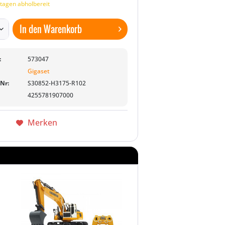
tagen abholbereit
In den
Warenkorb
:
573047
Gigaset
-Nr:
S30852-H3175-R102
4255781907000
Merken