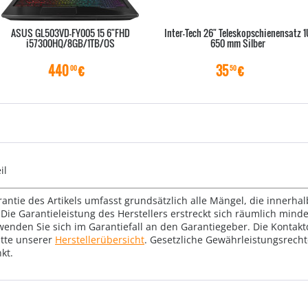
ASUS GL503VD-FY005 15 6"FHD
Inter-Tech 26" Teleskopschienensatz 1
i57300HQ/8GB/1TB/OS
650 mm Silber
440
€
35
€
00
50
il
rantie des Artikels umfasst grundsätzlich alle Mängel, die innerha
Die Garantieleistung des Herstellers erstreckt sich räumlich mind
wenden Sie sich im Garantiefall an den Garantiegeber. Die Konta
tte unserer
Herstellerübersicht
. Gesetzliche Gewährleistungsrech
kt.