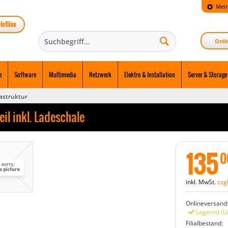
Mein
Hotline
Onli
e
Software
Multimedia
Netzwerk
Elektro & Installation
Server & Storage
rastruktur
il inkl. Ladeschale
135
0
inkl. MwSt.
zzg
Onlineversand
Lagernd (Li
Filialbestand: