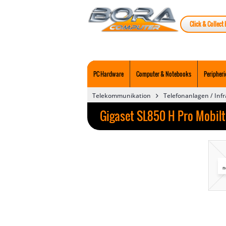
Click & Collect 
PC Hardware
Computer & Notebooks
Peripheri
Telekommunikation
Telefonanlagen / Inf
Gigaset SL850 H Pro Mobilte