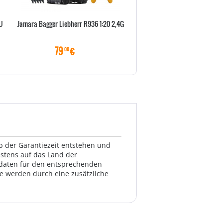
U
Jamara Bagger Liebherr R936 1:20 2,4G
Thermobinder Peach A
79
€
30
€
00
00
lb der Garantiezeit entstehen und
estens auf das Land der
ktdaten für den entsprechenden
te werden durch eine zusätzliche