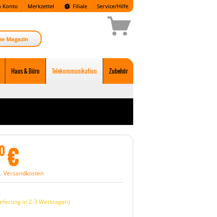
 Konto
Merkzettel
Filiale
Service/Hilfe
ne Magazin
Haus & Büro
Telekommunikation
Zubehör
€
0
l. Versandkosten
:
eferung in 2-3 Werktagen)