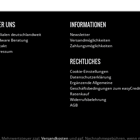
ER UNS
INFORMATIONEN
ilialen deutschlandweit
Newsletter
dware Beratung
Versandmöglichkeiten
takt
Zahlungsmöglichkeiten
ressum
RECHTLICHES
Cookie-Einstellungen
Datenschutzerklärung
Ergänzende Allgemeine
Geschäftsbedingungen zum easyCredi
Ratenkauf
Widerrufsbelehrung
AGB
zl. Mehrwertsteuer zzgl.
Versandkosten
und ggf. Nachnahmegebühren, wenn ni