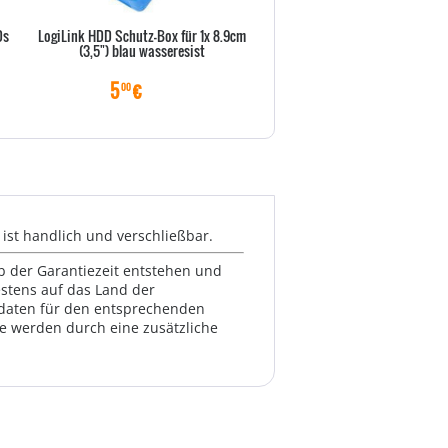
Ds
LogiLink HDD Schutz-Box für 1x 8.9cm
ultron real life keeper 7" Or
(3,5") blau wasseresist
5
€
10
€
00
00
ist handlich und verschließbar.
lb der Garantiezeit entstehen und
estens auf das Land der
ktdaten für den entsprechenden
te werden durch eine zusätzliche