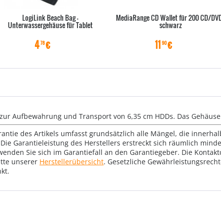
LogiLink Beach Bag -
MediaRange CD Wallet für 200 CD/DV
Unterwassergehäuse für Tablet
schwarz
4
€
11
€
78
90
k zur Aufbewahrung und Transport von 6,35 cm HDDs. Das Gehäuse 
rantie des Artikels umfasst grundsätzlich alle Mängel, die innerha
Die Garantieleistung des Herstellers erstreckt sich räumlich mind
wenden Sie sich im Garantiefall an den Garantiegeber. Die Konta
tte unserer
Herstellerübersicht
. Gesetzliche Gewährleistungsrech
kt.