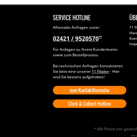
SERVICE HOTLINE
ÜB
Aftersales Anfragen unter:
11 F
Har
02421 / 9520570
**
Kon
Imp
Für Anliegen zu Ihrem Kundenkonto
sowie zum Bestellprozess.
Bei technischen Anfragen kontaktieren
Sie bitte eine unserer
11 Filialen
- Hier
sind Sie bestens aufgehoben!
zum Kontaktformular
Click & Collect Hotline
* Alle Preise inkl. geset
** 