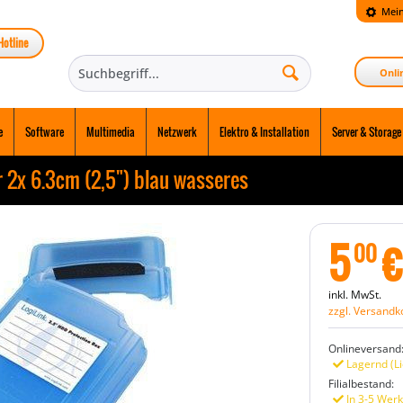
Mein
Hotline
Onli
e
Software
Multimedia
Netzwerk
Elektro & Installation
Server & Storage
 2x 6.3cm (2,5") blau wasseres
5
€
00
inkl. MwSt.
zzgl. Versandk
Onlineversand
Lagernd (Li
Filialbestand:
In 3-5 Werk