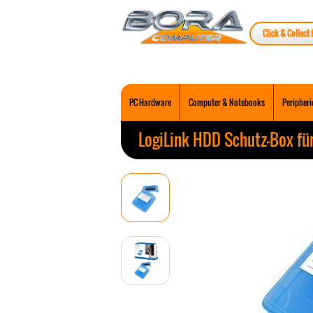
Click & Collect 
PC Hardware
Computer & Notebooks
Peripheri
LogiLink HDD Schutz-Box für