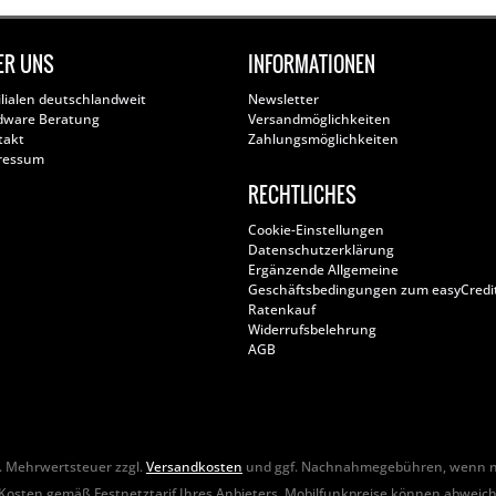
ER UNS
INFORMATIONEN
ilialen deutschlandweit
Newsletter
dware Beratung
Versandmöglichkeiten
takt
Zahlungsmöglichkeiten
ressum
RECHTLICHES
Cookie-Einstellungen
Datenschutzerklärung
Ergänzende Allgemeine
Geschäftsbedingungen zum easyCredi
Ratenkauf
Widerrufsbelehrung
AGB
zl. Mehrwertsteuer zzgl.
Versandkosten
und ggf. Nachnahmegebühren, wenn ni
Kosten gemäß Festnetztarif Ihres Anbieters. Mobilfunkpreise können abweic