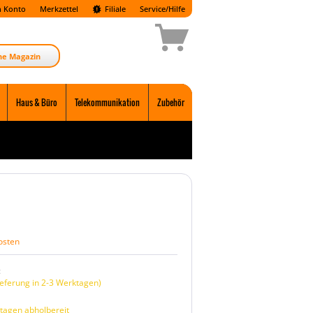
 Konto
Merkzettel
Filiale
Service/Hilfe
ne Magazin
Haus & Büro
Telekommunikation
Zubehör
osten
:
eferung in 2-3 Werktagen)
tagen abholbereit