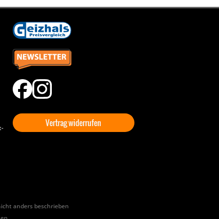
Vertrag widerrufen
t-
cht anders beschrieben
hen.