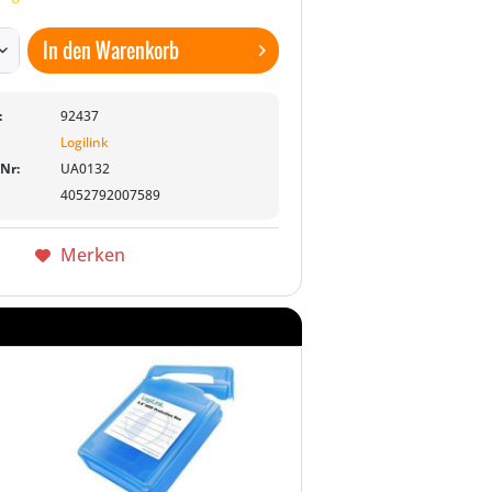
In den
Warenkorb
:
92437
Logilink
-Nr:
UA0132
4052792007589
Merken