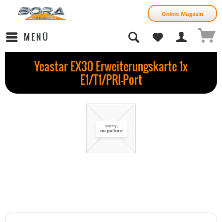
Online Magazin
MENÜ
Yeastar EX30 Erweiterungskarte 1x
E1/T1/PRI-Port