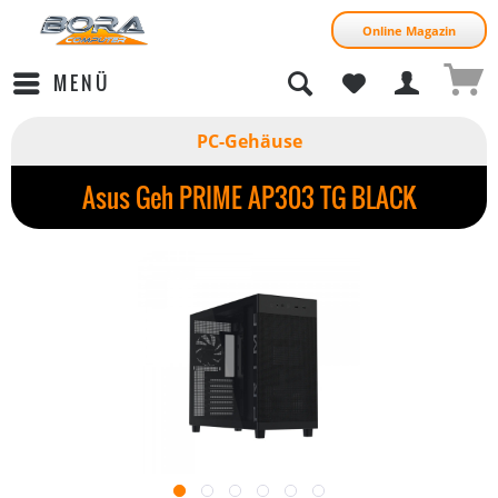
Online Magazin
MENÜ
PC-Gehäuse
Asus Geh PRIME AP303 TG BLACK