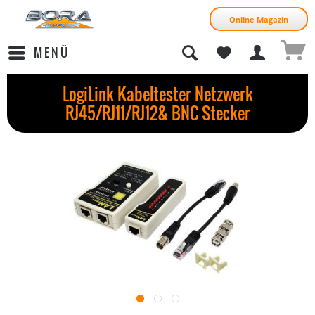
Online Magazin
MENÜ
LogiLink Kabeltester Netzwerk
RJ45/RJ11/RJ12& BNC Stecker