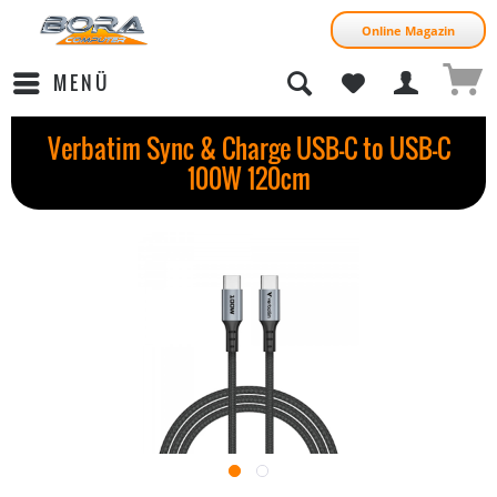
Online Magazin
MENÜ
Verbatim Sync & Charge USB-C to USB-C
100W 120cm