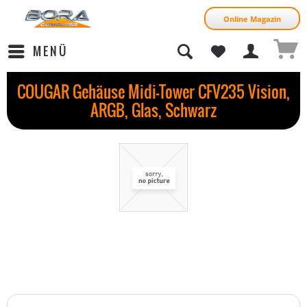
Online Magazin
MENÜ
COUGAR Gehäuse Midi-Tower CFV235 Vision,
ARGB, Glas, Schwarz