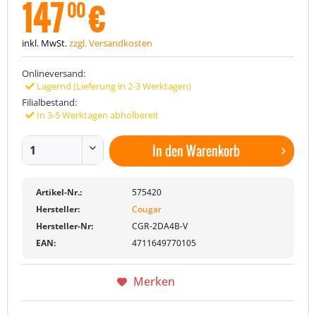
147
€
00
inkl. MwSt.
zzgl. Versandkosten
Onlineversand:
Lagernd (Lieferung in 2-3 Werktagen)
Filialbestand:
In 3-5 Werktagen abholbereit
In den
Warenkorb
Artikel-Nr.:
575420
Hersteller:
Cougar
Hersteller-Nr:
CGR-2DA4B-V
EAN:
4711649770105
Merken