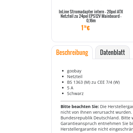
InLine Stromadapter intern - 20pol ATX
Netzteil zu 24pol EPS12V Mainboard -
0,16m
1
€
79
Beschreibung
Datenblatt
goobay
Netzteil
BS 1363 (M) zu CEE 7/4 (W)
5 A
Schwarz
Bitte beachten Sie:
Die Herstellerga
nicht von Ihnen verursacht wurden. 
Bundesrepublik Deutschland. Bitte 
Garantieanspruch entnehmen Sie bi
Herstellergarantie nicht eingeschrän