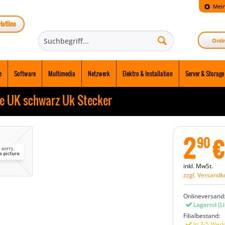
Mein
Hotline
Onli
e
Software
Multimedia
Netzwerk
Elektro & Installation
Server & Storage
e UK schwarz Uk Stecker
2
€
90
inkl. MwSt.
zzgl. Versandk
Onlineversand
Lagernd
(L
Filialbestand:
In 3-5 Werk