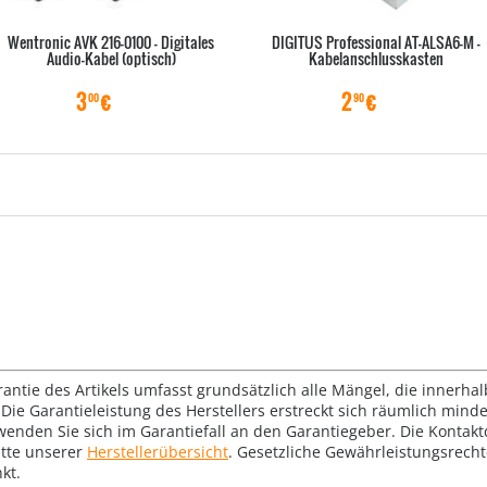
Wentronic AVK 216-0100 - Digitales
DIGITUS Professional AT-ALSA6-M -
Audio-Kabel (optisch)
Kabelanschlusskasten
3
€
2
€
00
90
rantie des Artikels umfasst grundsätzlich alle Mängel, die innerha
Die Garantieleistung des Herstellers erstreckt sich räumlich mind
wenden Sie sich im Garantiefall an den Garantiegeber. Die Konta
tte unserer
Herstellerübersicht
. Gesetzliche Gewährleistungsrech
kt.