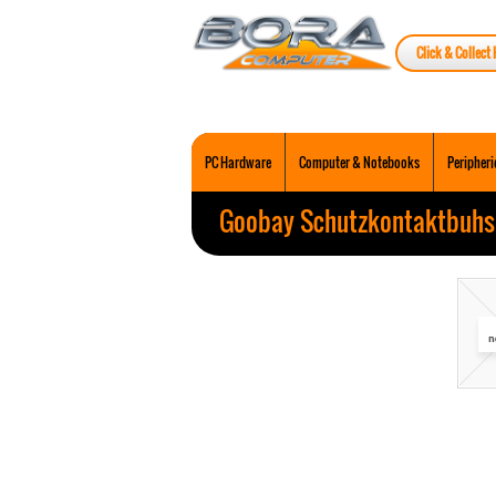
Click & Collect 
PC Hardware
Computer & Notebooks
Peripheri
Goobay Schutzkontaktbuhs