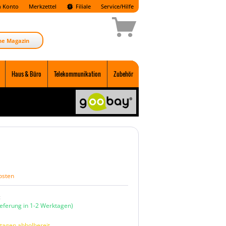
 Konto
Merkzettel
Filiale
Service/Hilfe
ne Magazin
Haus & Büro
Telekommunikation
Zubehör
osten
:
ieferung in 1-2 Werktagen)
tagen abholbereit