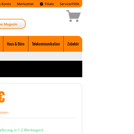
 Konto
Merkzettel
Filiale
Service/Hilfe
ne Magazin
Haus & Büro
Telekommunikation
Zubehör
€
osten
:
ieferung in 1-2 Werktagen)