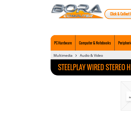
Click & Collect 
PC Hardware
Computer & Notebooks
Peripheri
Multimedia
Audio & Video
STEELPLAY WIRED STEREO H