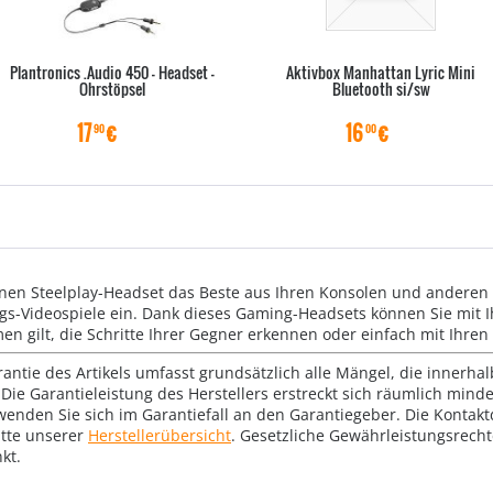
Plantronics .Audio 450 - Headset -
Aktivbox Manhattan Lyric Mini
Ohrstöpsel
Bluetooth si/sw
17
€
16
€
90
00
en Steelplay-Headset das Beste aus Ihren Konsolen und anderen 
ngs-Videospiele ein. Dank dieses Gaming-Headsets können Sie mit 
n gilt, die Schritte Ihrer Gegner erkennen oder einfach mit Ihren
rantie des Artikels umfasst grundsätzlich alle Mängel, die innerha
Die Garantieleistung des Herstellers erstreckt sich räumlich mind
wenden Sie sich im Garantiefall an den Garantiegeber. Die Konta
tte unserer
Herstellerübersicht
. Gesetzliche Gewährleistungsrech
kt.