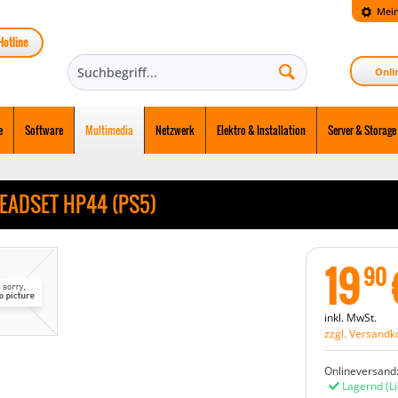
Mein
Hotline
Onli
e
Software
Multimedia
Netzwerk
Elektro & Installation
Server & Storage
EADSET HP44 (PS5)
19
90
inkl. MwSt.
zzgl. Versandk
Onlineversand
Lagernd
(L