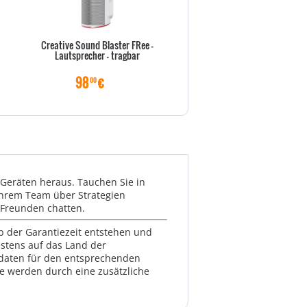
Creative Sound Blaster FRee -
Aktivboxen Bluetooth a.m.p b
Lautsprecher - tragbar
SP1 GRN g
98
€
34
€
00
00
Geräten heraus. Tauchen Sie in
Ihrem Team über Strategien
 Freunden chatten.
lb der Garantiezeit entstehen und
estens auf das Land der
ktdaten für den entsprechenden
te werden durch eine zusätzliche