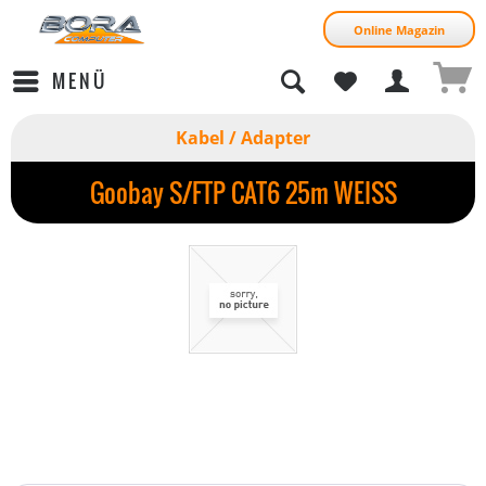
Online Magazin
MENÜ
Kabel / Adapter
Goobay S/FTP CAT6 25m WEISS