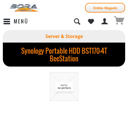
Online Magazin
MENÜ
Server & Storage
Synology Portable HDD BST170-4T
BeeStation